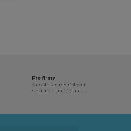
Pro firmy
Napište si o množstevní
slevu na esam@esam.cz