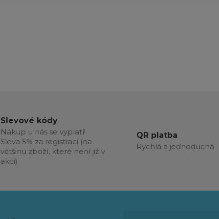
Slevové kódy
Nákup u nás se vyplatí!
QR platba
Sleva 5% za registraci (na
Rychlá a jednoduchá
většinu zboží, které není již v
akci)