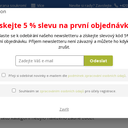
hrana soukromí
Více
Nevíte si rady? Zavolejte.
+420
ískejte 5 % slevu na první objednávk
Hleda
laste se k odebírání našeho newsletteru a získejte slevový kód 5
ní objednávku. Příjem newsletteru není závazný a můžete ho kdyk
ALÉ SPOTŘEBIČE
ELEKTRO
DÍLNA A Z
zrušit.
říbory
Lžičky dezertní, nápojové
Odeslat
Přeji si odebírat novinky e-mailem dle
podmínek zpracování osobních údajů
.
Souhlasím se
zpracováním osobních údajů
pro účely registrace.
Lžičky dezertní, nápojové
Zavřít
 této kategorii nebylo nalezeno žádné zboží.