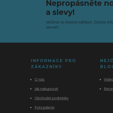
Nepropásněte no
a slevy!
Můžete se kdykoli odhlásit. Získáte inf
slevách.
INFORMACE PRO
NEJ
ZÁKAZNÍKY
BLO
O nás
Vide
Jak nakupovat
Recep
Obchodní podmínky
Fotogalerie