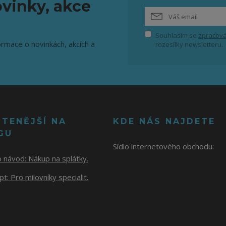
vinky, akce
Souhlasím se
zpracová
ormace o novinkách, akcích a
rozesílky newsletteru.
ČTENĚJŠÍ NA
KDE NÁS NAJDETE
GU
Sídlo internetového obchodu:
o návod:
Nákup na splátky.
t: Pro milovníky specialit.