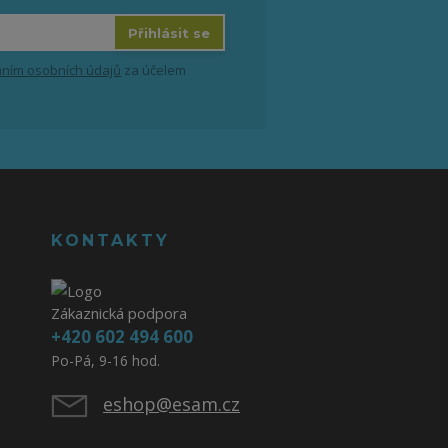
Přihlásit se
ním osobních údajů
za účelem
KONTAKTY
Zákaznická podpora
+420 602 494 600
Po-Pá, 9-16 hod.
eshop@esam.cz