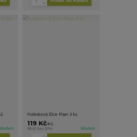
íku
Přidat do košíku
lů
Polévková lžíce Plain 3 ks
119 Kč
/
KS
Skladem
Skladem
98 Kč
bez DPH