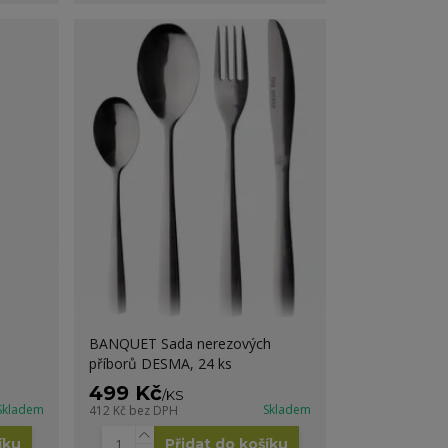
BANQUET Sada nerezových
příborů DESMA, 24 ks
499 Kč
/
KS
Skladem
Skladem
412 Kč
bez DPH
íku
Přidat do košíku