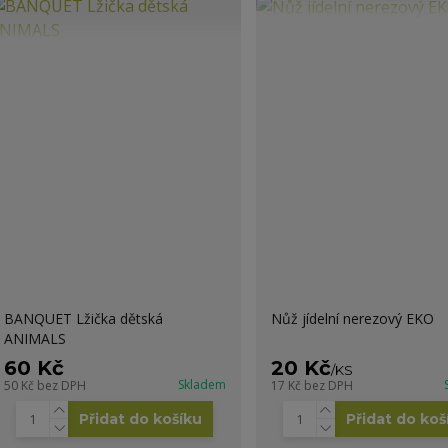
BANQUET Lžička dětská
Nůž jídelní nerezový EKO
ANIMALS
60 Kč
20 Kč
/
KS
Skladem
50 Kč
bez DPH
17 Kč
bez DPH
Přidat do košíku
Přidat do koš