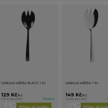
Salátová vidlička BLACK 1 ks
Salátová vidlička 1 ks
129 Kč
149 Kč
/
KS
/
KS
Skladem
107 Kč
bez DPH
123 Kč
bez DPH
Přidat do košíku
Přidat do koš