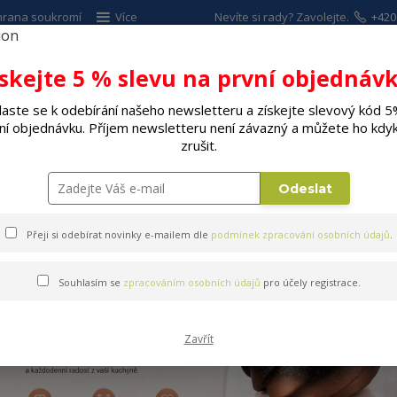
hrana soukromí
Více
Nevíte si rady? Zavolejte.
+420
ískejte 5 % slevu na první objednávk
Hleda
laste se k odebírání našeho newsletteru a získejte slevový kód 5
ní objednávku. Příjem newsletteru není závazný a můžete ho kdyk
ALÉ SPOTŘEBIČE
ELEKTRO
DÍLNA A Z
zrušit.
říbory
Odeslat
Přeji si odebírat novinky e-mailem dle
podmínek zpracování osobních údajů
.
Souhlasím se
zpracováním osobních údajů
pro účely registrace.
Zavřít