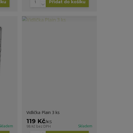
íku
Přidat do košíku
Vidlička Plain 3 ks
119 Kč
/
KS
Skladem
Skladem
98 Kč
bez DPH