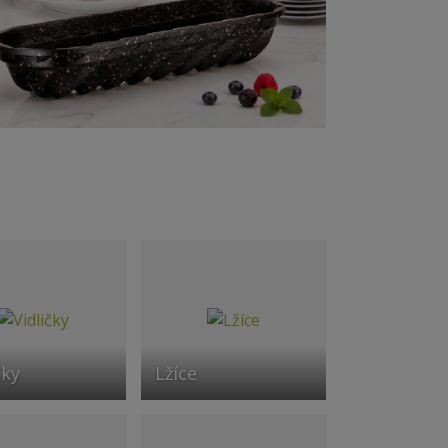
čky
Lžíce