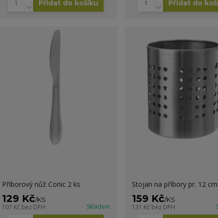
Přidat do košíku
Přidat do koš
Příborový nůž Conic 2 ks
Stojan na příbory pr. 12 cm
129 Kč
159 Kč
/
KS
/
KS
Skladem
107 Kč
bez DPH
131 Kč
bez DPH