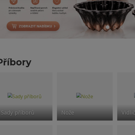
Příbory
Sady příborů
Nože
Vidli