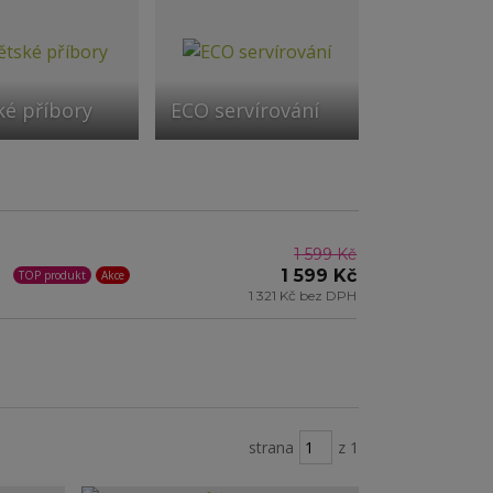
ké příbory
ECO servírování
1 599 Kč
1 599 Kč
TOP produkt
Akce
1 321 Kč bez DPH
strana
z 1