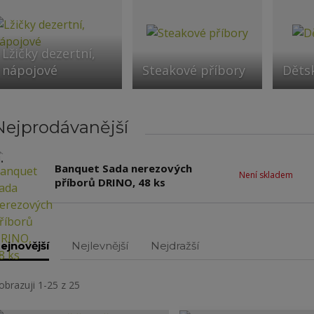
Lžičky dezertní,
nápojové
Steakové příbory
Děts
Nejprodávanější
.
Banquet Sada nerezových
Není skladem
příborů DRINO, 48 ks
ejnovější
Nejlevnější
Nejdražší
obrazuji 1-25 z 25