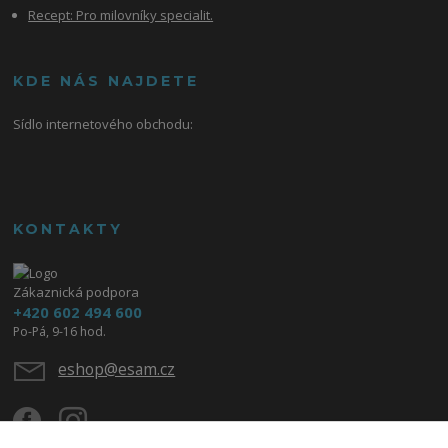
Recept: Pro milovníky specialit.
KDE NÁS NAJDETE
Sídlo internetového obchodu:
KONTAKTY
Zákaznická podpora
+420 602 494 600
Po-Pá, 9-16 hod.
eshop@esam.cz