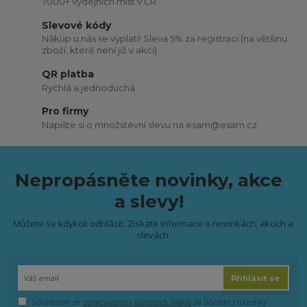
7000+ výdejních míst v ČR
Slevové kódy
Nákup u nás se vyplatí! Sleva 5% za registraci (na většinu
zboží, které není již v akci)
QR platba
Rychlá a jednoduchá
Pro firmy
Napište si o množstevní slevu na esam@esam.cz
Nepropásněte novinky, akce
a slevy!
Můžete se kdykoli odhlásit. Získáte informace o novinkách, akcích a
slevách.
Přihlásit se
Souhlasím se
zpracováním osobních údajů
za účelem rozesílky