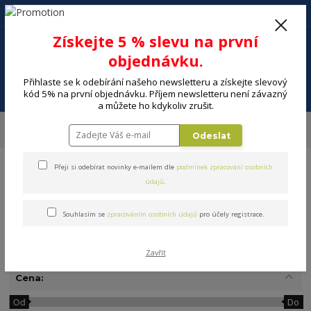
+420 602 494 600
Po-Pá, 9-16 hod.
0
Získejte 5 % slevu na první
0 Kč
objednávku.
Přihlaste se k odebírání našeho newsletteru a získejte slevový
Menu
kód 5% na první objednávku. Příjem newsletteru není závazný
a můžete ho kdykoliv zrušit.
Úvod
DOMÁCNOST
Stolování a servírování
Příbory
Dětské
Odeslat
příbory
Přeji si odebírat novinky e-mailem dle
podmínek zpracování osobních
údajů
.
Souhlasím se
zpracováním osobních údajů
pro účely registrace.
Dětské příbory
Zavřít
Cena:
Od
Do