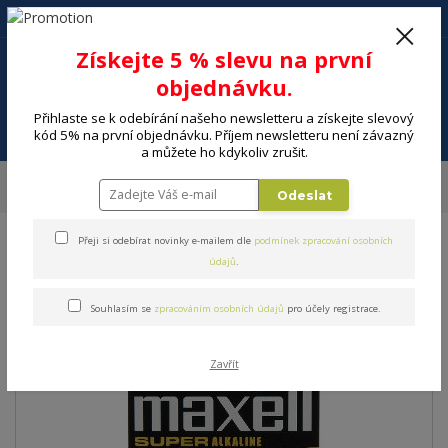
+420 602 494 600
Po-Pá, 9-16 hod.
0
Získejte 5 % slevu na první
0 Kč
objednávku.
Přihlaste se k odebírání našeho newsletteru a získejte slevový
Menu
kód 5% na první objednávku. Příjem newsletteru není závazný
a můžete ho kdykoliv zrušit.
Úvod
ELEKTRO
Energie, instalační materiál
Baterie
Baterie
Odeslat
MAXELL LR6
Přeji si odebírat novinky e-mailem dle
podmínek zpracování osobních
Baterie MAXELL LR6
údajů
.
Souhlasím se
zpracováním osobních údajů
pro účely registrace.
Zavřít