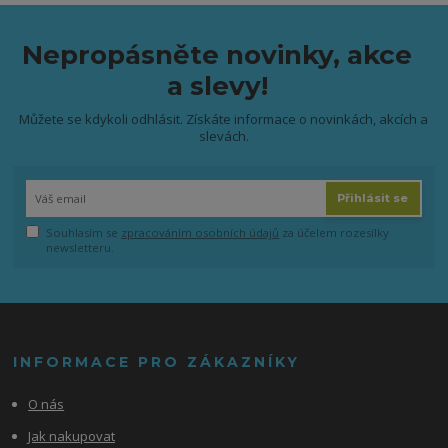
Nepropásněte novinky, akce
a slevy!
Můžete se kdykoli odhlásit. Získáte informace o novinkách, akcích a
slevách.
Přihlásit se
Souhlasím se
zpracováním osobních údajů
za účelem rozesílky
newsletteru.
INFORMACE PRO ZÁKAZNÍKY
O nás
Jak nakupovat