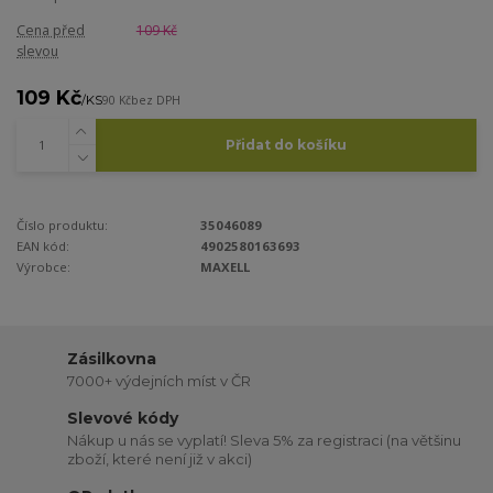
Cena před
109 Kč
slevou
109 Kč
/
KS
90 Kč
bez DPH
Přidat do košíku
Číslo produktu:
35046089
EAN kód:
4902580163693
Výrobce:
MAXELL
Zásilkovna
7000+ výdejních míst v ČR
Slevové kódy
Nákup u nás se vyplatí! Sleva 5% za registraci (na většinu
zboží, které není již v akci)