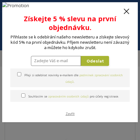
+420 602 494 600
Po-Pá, 9-16 hod.
0
Získejte 5 % slevu na první
0 Kč
objednávku.
Přihlaste se k odebírání našeho newsletteru a získejte slevový
Menu
kód 5% na první objednávku. Příjem newsletteru není závazný
a můžete ho kdykoliv zrušit.
Úvod
MALÉ SPOTŘEBIČE
Kuchyňské spotřebiče
Roboty a mlýnky
Odeslat
Kuchyňské roboty
Kuchyňský robot PHILCO PHSM 9100
Přeji si odebírat novinky e-mailem dle
podmínek zpracování osobních
Kuchyňský robot PHILCO
údajů
.
PHSM 9100
Souhlasím se
zpracováním osobních údajů
pro účely registrace.
Akce
Zavřít