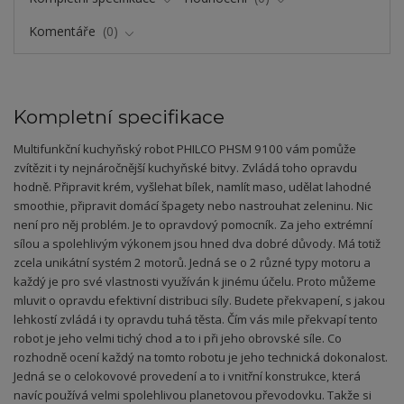
Komentáře
0
Kompletní specifikace
Multifunkční kuchyňský robot PHILCO PHSM 9100 vám pomůže
zvítězit i ty nejnáročnější kuchyňské bitvy. Zvládá toho opravdu
hodně. Připravit krém, vyšlehat bílek, namlít maso, udělat lahodné
smoothie, připravit domácí špagety nebo nastrouhat zeleninu. Nic
není pro něj problém. Je to opravdový pomocník. Za jeho extrémní
sílou a spolehlivým výkonem jsou hned dva dobré důvody. Má totiž
zcela unikátní systém 2 motorů. Jedná se o 2 různé typy motoru a
každý je pro své vlastnosti využíván k jinému účelu. Proto můžeme
mluvit o opravdu efektivní distribuci síly. Budete překvapení, s jakou
lehkostí zvládá i ty opravdu tuhá těsta. Čím vás mile překvapí tento
robot je jeho velmi tichý chod a to i při jeho obrovské síle. Co
rozhodně ocení každý na tomto robotu je jeho technická dokonalost.
Jedná se o celokovové provedení a to i vnitřní konstrukce, která
navíc používá velmi spolehlivou planetovou převodovku. Takže si