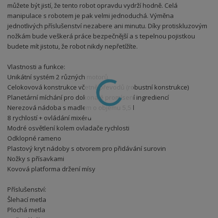
můžete být jistí, že tento robot opravdu vydrží hodně. Celá
manipulace s robotem je pak velmi jednoduchá. Výměna
jednotlivých příslušenství nezabere ani minutu. Díky protiskluzovým
nožkám bude veškerá práce bezpečnější a s tepelnou pojistkou
budete mít jistotu, že robot nikdy nepřetížíte.
Vlastnosti a funkce:
Unikátní systém 2 různých motorů
Celokovová konstrukce včetně převodů (robustní konstrukce)
Planetární míchání pro dokonalé promísení ingrediencí
Nerezová nádoba s madlem o objemu 5,5 l
8 rychlostí + ovládání mixéru
Modré osvětlení kolem ovladače rychlosti
Odklopné rameno
Plastový kryt nádoby s otvorem pro přidávání surovin
Nožky s přísavkami
Kovová platforma držení mísy
Příslušenství:
Šlehací metla
Plochá metla