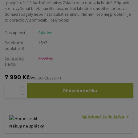
ty nejnáročnější kuchyňské bitvy. Zvládá toho opravdu hodně. Připravit
krém, vyšlehat bílek, namlít maso, udělat lahodné smoothie, připravit
domácí špagety nebo nastrouhat zeleninu. Nic není pro něj problém. Je
to opravdový pomocník...
celý popis
Dostupnost
Skladem
Recyklační
16 Kč
poplatek B
Cena před
7 990 Kč
slevou
7 990 Kč
/
ks
6 603 Kč
bez DPH
Přidat do košíku
Splátková kalkulačka
Nákup na splátky