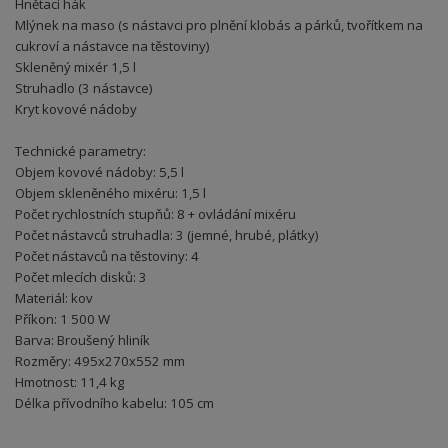
Hnětací hák
Mlýnek na maso (s nástavci pro plnění klobás a párků, tvořítkem na
cukroví a nástavce na těstoviny)
Skleněný mixér 1,5 l
Struhadlo (3 nástavce)
Kryt kovové nádoby
Technické parametry:
Objem kovové nádoby: 5,5 l
Objem skleněného mixéru: 1,5 l
Počet rychlostních stupňů: 8 + ovládání mixéru
Počet nástavců struhadla: 3 (jemné, hrubé, plátky)
Počet nástavců na těstoviny: 4
Počet mlecích disků: 3
Materiál: kov
Příkon: 1 500 W
Barva: Broušený hliník
Rozměry: 495x270x552 mm
Hmotnost: 11,4 kg
Délka přívodního kabelu: 105 cm