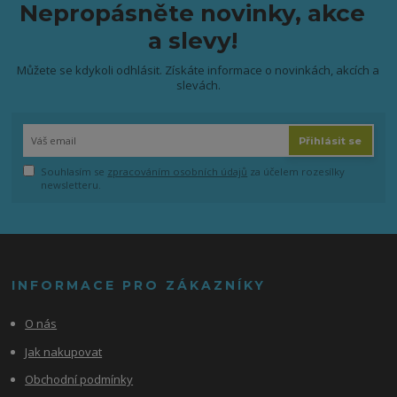
Nepropásněte novinky, akce
a slevy!
Můžete se kdykoli odhlásit. Získáte informace o novinkách, akcích a
slevách.
Přihlásit se
Souhlasím se
zpracováním osobních údajů
za účelem rozesílky
newsletteru.
INFORMACE PRO ZÁKAZNÍKY
O nás
Jak nakupovat
Obchodní podmínky