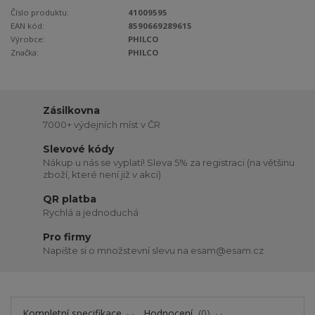
Číslo produktu:
41009595
EAN kód:
8590669289615
Výrobce:
PHILCO
Značka:
PHILCO
Zásilkovna
7000+ výdejních míst v ČR
Slevové kódy
Nákup u nás se vyplatí! Sleva 5% za registraci (na většinu
zboží, které není již v akci)
QR platba
Rychlá a jednoduchá
Pro firmy
Napište si o množstevní slevu na esam@esam.cz
Kompletní specifikace
Hodnocení
0