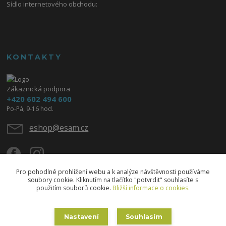
Sídlo internetového obchodu:
KONTAKTY
Zákaznická podpora
+420 602 494 600
Po-Pá, 9-16 hod.
eshop@esam.cz
Pro pohodlné prohlížení webu a k analýze návštěvnosti používáme
soubory cookie. Kliknutím na tlačítko "potvrdit" souhlasíte s
použitím souborů cookie.
Bližší informace o cookies.
Upravit sběr cookies.
Nastavení
Souhlasím