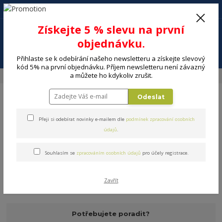
+420 602 494 600
Po-Pá, 9-16 hod.
0
Získejte 5 % slevu na první
0 Kč
objednávku.
Menu
Přihlaste se k odebírání našeho newsletteru a získejte slevový
kód 5% na první objednávku. Příjem newsletteru není závazný
a můžete ho kdykoliv zrušit.
Úvod
DÍLNA A ZAHRADA
Zahradní sekačky, nůžky, stroje
Křovinořezy
Odeslat
Přeji si odebírat novinky e-mailem dle
podmínek zpracování osobních
údajů
.
Křovinořezy
Souhlasím se
zpracováním osobních údajů
pro účely registrace.
V této kategorii nebylo nalezeno žádné zboží.
Zavřít
Potřebujete poradit?