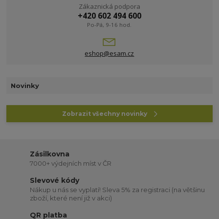
Zákaznická podpora
+420 602 494 600
Po-Pá, 9-16 hod.
eshop@esam.cz
Novinky
Zobrazit všechny novinky
Zásilkovna
7000+ výdejních míst v ČR
Slevové kódy
Nákup u nás se vyplatí! Sleva 5% za registraci (na většinu
zboží, které není již v akci)
QR platba