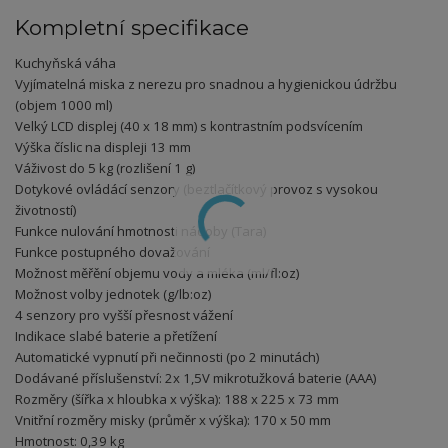
Kompletní specifikace
Kuchyňská váha
Vyjímatelná miska z nerezu pro snadnou a hygienickou údržbu
(objem 1000 ml)
Velký LCD displej (40 x 18 mm) s kontrastním podsvícením
Výška číslic na displeji 13 mm
Váživost do 5 kg (rozlišení 1 g)
Dotykové ovládácí senzory (beztlačítkový provoz s vysokou
životností)
Funkce nulování hmotnosti nádoby (Tara)
Funkce postupného dovažování
Možnost měřění objemu vody a mléka (ml/fl:oz)
Možnost volby jednotek (g/lb:oz)
4 senzory pro vyšší přesnost vážení
Indikace slabé baterie a přetížení
Automatické vypnutí při nečinnosti (po 2 minutách)
Dodávané příslušenství: 2x 1,5V mikrotužková baterie (AAA)
Rozměry (šířka x hloubka x výška): 188 x 225 x 73 mm
Vnitřní rozměry misky (průměr x výška): 170 x 50 mm
Hmotnost: 0,39 kg