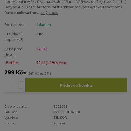
podsvícením Výška číslic na displeji 13 mm Váživost do 5 kg (rozlišení 1 g)
Dotykové ovládácí senzory (beztlačítkový provoz s vysokou životností)
Funkce nulování hm...
celý popis
Dostupnost
Skladem
Recyklační
4 Kč
poplatek B
Cena před
349 Kč
slevou
Ušetříte
50 Kč (
14
% sleva)
299 Kč
/
KS
247 Kč
bez DPH
Přidat do košíku
Číslo produktu:
40026614
EAN kód:
8590669104338
Výrobce:
SENCOR
Značka:
Sencor