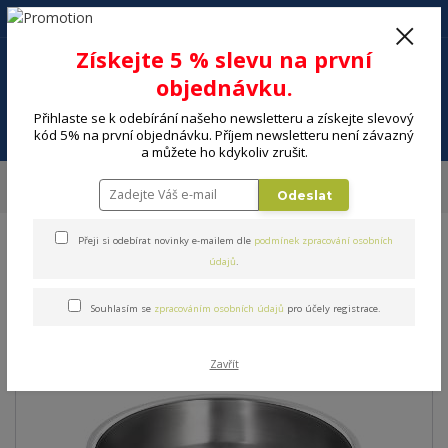
+420 602 494 600
Po-Pá, 9-16 hod.
0
Získejte 5 % slevu na první
0 Kč
objednávku.
Přihlaste se k odebírání našeho newsletteru a získejte slevový
Menu
kód 5% na první objednávku. Příjem newsletteru není závazný
a můžete ho kdykoliv zrušit.
Úvod
DOMÁCNOST
Kuchyňské pomůcky a náčiní
Kuchyňské váhy
Odeslat
Váha kuchyňská SENCOR SKS 4030BK
Přeji si odebírat novinky e-mailem dle
podmínek zpracování osobních
Váha kuchyňská SENCOR SKS
údajů
.
4030BK
Souhlasím se
zpracováním osobních údajů
pro účely registrace.
Zavřít