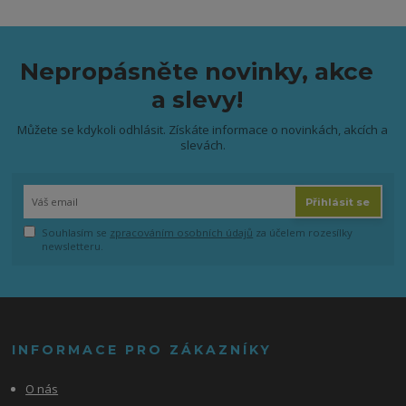
Nepropásněte novinky, akce
a slevy!
Můžete se kdykoli odhlásit. Získáte informace o novinkách, akcích a
slevách.
Přihlásit se
Souhlasím se
zpracováním osobních údajů
za účelem rozesílky
newsletteru.
INFORMACE PRO ZÁKAZNÍKY
O nás