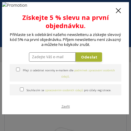
+420 602 494 600
Po-Pá, 9-16 hod.
0
Získejte 5 % slevu na první
0 Kč
objednávku.
Přihlaste se k odebírání našeho newsletteru a získejte slevový
Menu
kód 5% na první objednávku. Příjem newsletteru není závazný
a můžete ho kdykoliv zrušit.
Úvod
DOMÁCNOST
Kuchyňské pomůcky a náčiní
Kuchyňské váhy
Odeslat
Váha kuchyňská PHILCO PHKS 4510
Přeji si odebírat novinky e-mailem dle
podmínek zpracování osobních
Váha kuchyňská PHILCO
údajů
.
PHKS 4510
Souhlasím se
zpracováním osobních údajů
pro účely registrace.
Akce
Zavřít