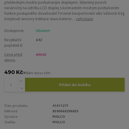
přehledným modře podsvíceným displejem. Skleněný povrch
nenáročný na údržbu LCD displej s kontrastním modrým podsvícením
Funkce postupného dovažování Tvrzené bezpečnostní sklo Váživost 8 kg
Dotykové senzory Indikace stavu baterie ...
celý popis
Dostupnost
Skladem
Recyklační
4 Kč
poplatek B
Cena před
490 Kč
slevou
490 Kč
/
KS
405 Kč
bez DPH
Přidat do košíku
Číslo produktu:
41011271
EAN kód:
8590669296835
Výrobce:
PHILCO
Značka:
PHILCO