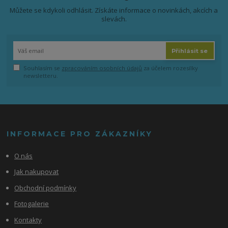
Můžete se kdykoli odhlásit. Získáte informace o novinkách, akcích a
slevách.
Přihlásit se
Souhlasím se
zpracováním osobních údajů
za účelem rozesílky
newsletteru.
INFORMACE PRO ZÁKAZNÍKY
O nás
Jak nakupovat
Obchodní podmínky
Fotogalerie
Kontakty