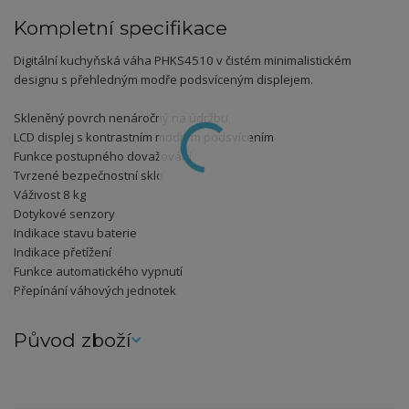
Kompletní specifikace
Digitální kuchyňská váha PHKS4510 v čistém minimalistickém
designu s přehledným modře podsvíceným displejem.
Skleněný povrch nenáročný na údržbu
LCD displej s kontrastním modrým podsvícením
Funkce postupného dovažování
Tvrzené bezpečnostní sklo
Váživost 8 kg
Dotykové senzory
Indikace stavu baterie
Indikace přetížení
Funkce automatického vypnutí
Přepínání váhových jednotek
Původ zboží