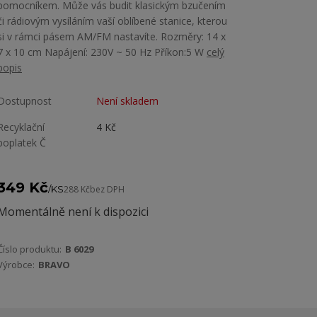
pomocníkem. Může vás budit klasickým bzučením
či rádiovým vysíláním vaší oblíbené stanice, kterou
si v rámci pásem AM/FM nastavíte. Rozměry: 14 x
7 x 10 cm Napájení: 230V ~ 50 Hz Příkon:5 W
celý
popis
Dostupnost
Není skladem
Recyklační
4 Kč
poplatek Č
349 Kč
/
KS
288 Kč
bez DPH
Momentálně není k dispozici
Číslo produktu:
B 6029
Výrobce:
BRAVO