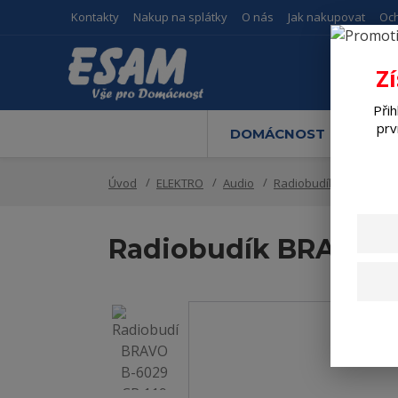
Kontakty
Nakup na splátky
O nás
Jak nakupovat
Oc
Z
Přih
prv
DOMÁCNOST
M
Úvod
ELEKTRO
Audio
Radiobudíky
Radiob
Radiobudík BRAVO B