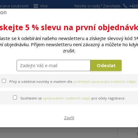
hrana soukromí
Více
Nevíte si rady? Zavolejte.
+420
ískejte 5 % slevu na první objednávk
Hleda
laste se k odebírání našeho newsletteru a získejte slevový kód 5
ní objednávku. Příjem newsletteru není závazný a můžete ho kdyk
ALÉ SPOTŘEBIČE
ELEKTRO
DÍLNA A Z
zrušit.
udík BRAVO B-6029 CR 119 PL
Odeslat
Přeji si odebírat novinky e-mailem dle
podmínek zpracování osobních údajů
.
-6029 CR 119 PL
Souhlasím se
zpracováním osobních údajů
pro účely registrace.
Zavřít