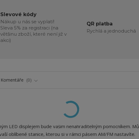
Slevové kódy
Nákup u nás se vyplatí!
QR platba
Sleva 5% za registraci (na
Rychlá a jednoduchá
většinu zboží, které není již v
akci)
Komentáře
0
ceným LED displejem bude vaším nenahraditelným pomocníkem. Mů
vaší oblíbené stanice, kterou si v rámci pásem AM/FM nastavíte.