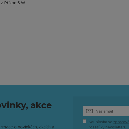
Hz Příkon:5 W
vinky, akce
Souhlasím se
zpracová
ormace o novinkách, akcích a
rozesílky newsletteru.