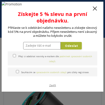
+420 602 494 600
Po-Pá, 9-16 hod.
0
Získejte 5 % slevu na první
0 Kč
objednávku.
Přihlaste se k odebírání našeho newsletteru a získejte slevový
Menu
kód 5% na první objednávku. Příjem newsletteru není závazný
a můžete ho kdykoliv zrušit.
Úvod
ELEKTRO
Telefony, GPS, wearables
GSM příslušenství
Odeslat
Nabíječka do auta YENKEE YAC 2142
Přeji si odebírat novinky e-mailem dle
podmínek zpracování osobních
Nabíječka do auta YENKEE
údajů
.
YAC 2142
Souhlasím se
zpracováním osobních údajů
pro účely registrace.
Zavřít