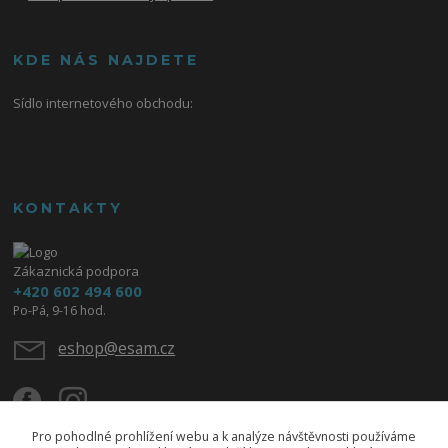
KDE NÁS NAJDETE
Sídlo internetového obchodu:
KONTAKTY
Zákaznická podpora
+420 602 494 600
Po-Pá, 9-16 hod.
eshop@esam.cz
Pro pohodlné prohlížení webu a k analýze návštěvnosti používáme