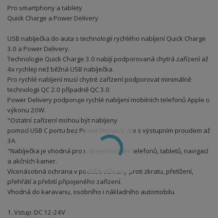
Pro smartphony a tablety
Quick Charge a Power Delivery
USB nabíječka do auta s technologií rychlého nabíjení Quick Charge
3.0 a Power Delivery.
Technologie Quick Charge 3.0 nabíjí podporovaná chytrá zařízení až
4x rychleji než běžná USB nabíječka.
Pro rychlé nabíjení musí chytré zařízení podporovat minimálně
technologii QC 2.0 případně QC 3.0
Power Delivery podporuje rychlé nabíjení mobilních telefonů Apple o
výkonu 20W.
"Ostatní zařízení mohou být nabíjeny
pomocí USB C portu bez Power Delivery, ale s výstupním proudem až
3A.
"Nabíječka je vhodná pro nabíjení mobilní telefonů, tabletů, navigací
a akčních kamer.
Vícenásobná ochrana v podobě ochrany proti zkratu, přetížení,
přehřátí a přebití připojeného zařízení.
Vhodná do karavanu, osobního i nákladního automobilu.
1. Vstup: DC 12-24V