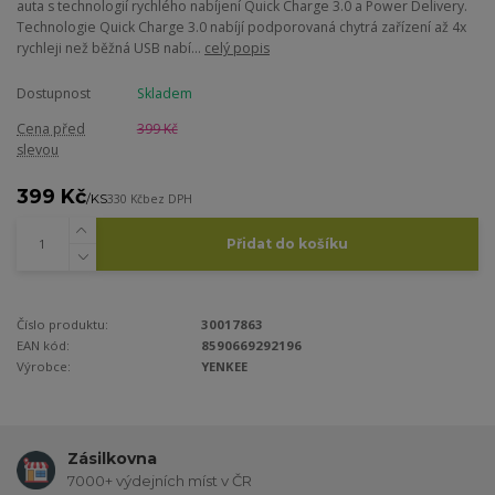
auta s technologií rychlého nabíjení Quick Charge 3.0 a Power Delivery.
Technologie Quick Charge 3.0 nabíjí podporovaná chytrá zařízení až 4x
rychleji než běžná USB nabí...
celý popis
Dostupnost
Skladem
Cena před
399 Kč
slevou
399 Kč
/
KS
330 Kč
bez DPH
Přidat do košíku
Číslo produktu:
30017863
EAN kód:
8590669292196
Výrobce:
YENKEE
Zásilkovna
7000+ výdejních míst v ČR