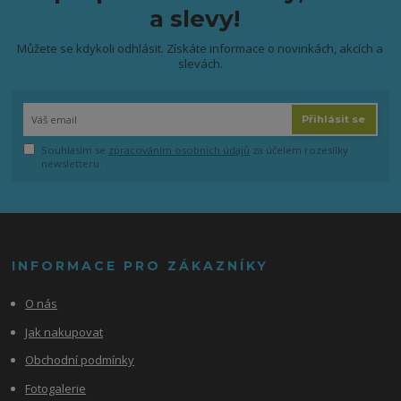
a slevy!
Můžete se kdykoli odhlásit. Získáte informace o novinkách, akcích a
slevách.
Přihlásit se
Souhlasím se
zpracováním osobních údajů
za účelem rozesílky
newsletteru.
INFORMACE PRO ZÁKAZNÍKY
O nás
Jak nakupovat
Obchodní podmínky
Fotogalerie