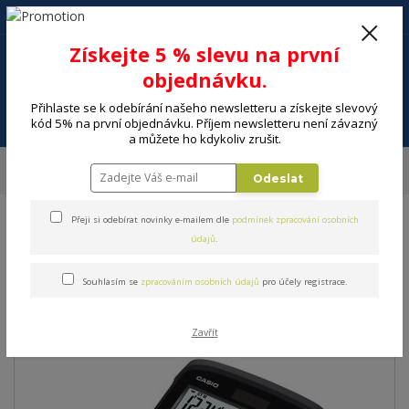
+420 602 494 600
Po-Pá, 9-16 hod.
0
Získejte 5 % slevu na první
0 Kč
objednávku.
Přihlaste se k odebírání našeho newsletteru a získejte slevový
Menu
kód 5% na první objednávku. Příjem newsletteru není závazný
a můžete ho kdykoliv zrušit.
Úvod
ELEKTRO
Kancelář
Kalkulačky, slovníky
Kalkulačka CASIO WD
Odeslat
320 MT WATERPROOF
Přeji si odebírat novinky e-mailem dle
podmínek zpracování osobních
Kalkulačka CASIO WD 320
údajů
.
MT WATERPROOF
Souhlasím se
zpracováním osobních údajů
pro účely registrace.
Zavřít