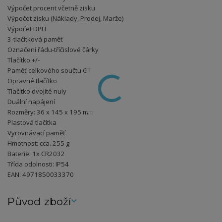
Výpočet procent včetně zisku
Výpočet zisku (Náklady, Prodej, Marže)
Výpočet DPH
3-tlačítková paměť
Označení řádu-tříčislové čárky
Tlačítko +/-
Paměť celkového součtu GT
Opravné tlačítko
Tlačítko dvojité nuly
Duální napájení
Rozměry: 36 x 145 x 195 mm
Plastová tlačítka
Vyrovnávací paměť
Hmotnost: cca. 255 g
Baterie: 1x CR2032
Třída odolnosti: IP54
EAN: 4971850033370
Původ zboží