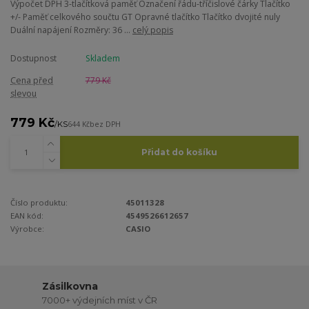
Výpočet DPH 3-tlačítková paměť Označení řádu-tříčislové čárky Tlačítko
+/- Paměť celkového součtu GT Opravné tlačítko Tlačítko dvojité nuly
Duální napájení Rozměry: 36 ...
celý popis
Dostupnost
Skladem
Cena před
779 Kč
slevou
779 Kč
/
KS
644 Kč
bez DPH
Přidat do košíku
Číslo produktu:
45011328
EAN kód:
4549526612657
Výrobce:
CASIO
Zásilkovna
7000+ výdejních míst v ČR