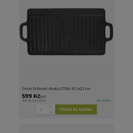
Orion Grilovací deska LITINA 45,5x23 cm
599 Kč
/
KS
Na dotaz
495 Kč
bez DPH
Přidat do košíku