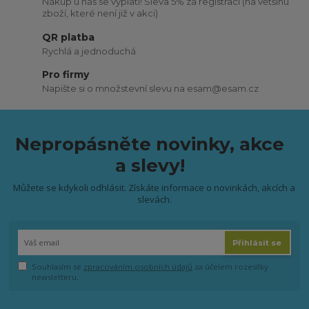
Nákup u nás se vyplatí! Sleva 5% za registraci (na většinu
zboží, které není již v akci)
QR platba
Rychlá a jednoduchá
Pro firmy
Napište si o množstevní slevu na esam@esam.cz
Nepropásněte novinky, akce
a slevy!
Můžete se kdykoli odhlásit. Získáte informace o novinkách, akcích a
slevách.
Přihlásit se
Souhlasím se
zpracováním osobních údajů
za účelem rozesílky
newsletteru.