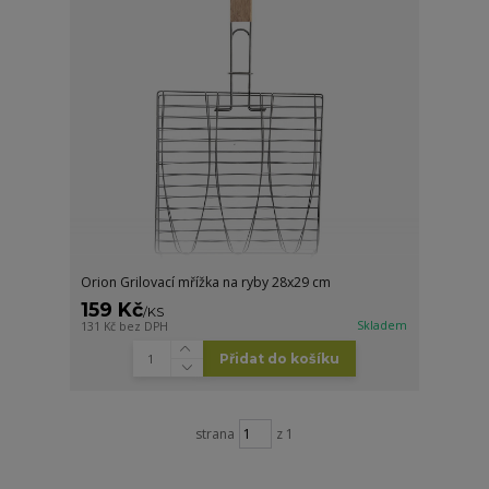
Orion Grilovací mřížka na ryby 28x29 cm
159 Kč
/
KS
Skladem
131 Kč
bez DPH
Přidat do košíku
strana
z 1