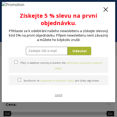
+420 602 494 600
Po-Pá, 9-16 hod.
0
Získejte 5 % slevu na první
0 Kč
objednávku.
Přihlaste se k odebírání našeho newsletteru a získejte slevový
Menu
kód 5% na první objednávku. Příjem newsletteru není závazný
a můžete ho kdykoliv zrušit.
Úvod
DOMÁCNOST
Vaření a skladování potravin
Hrnce, pánve
Odeslat
Grilování
Přeji si odebírat novinky e-mailem dle
podmínek zpracování osobních
údajů
.
Souhlasím se
zpracováním osobních údajů
pro účely registrace.
Grilování
Zavřít
Cena:
Od
Do