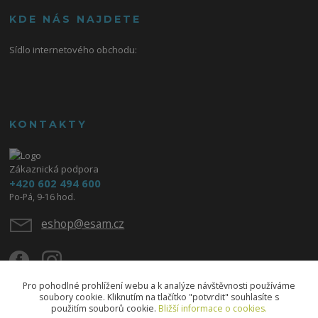
KDE NÁS NAJDETE
Sídlo internetového obchodu:
KONTAKTY
Zákaznická podpora
+420 602 494 600
Po-Pá, 9-16 hod.
eshop@esam.cz
Pro pohodlné prohlížení webu a k analýze návštěvnosti používáme
soubory cookie. Kliknutím na tlačítko "potvrdit" souhlasíte s
použitím souborů cookie.
Bližší informace o cookies.