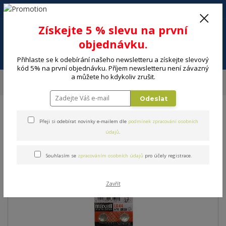
+420 602 494 600
Po-Pá, 9-16 hod.
0
Získejte 5 % slevu na první
0 Kč
objednávku.
Menu
Přihlaste se k odebírání našeho newsletteru a získejte slevový
kód 5% na první objednávku. Příjem newsletteru není závazný
a můžete ho kdykoliv zrušit.
Úvod
ELEKTRO
Energie, instalační materiál
Baterie
Baterie
MAXELL LR 44 10BP (5x2) A76
Odeslat
Baterie MAXELL LR 44 10BP
Přeji si odebírat novinky e-mailem dle
podmínek zpracování osobních
údajů
.
(5x2) A76
Souhlasím se
zpracováním osobních údajů
pro účely registrace.
Zavřít