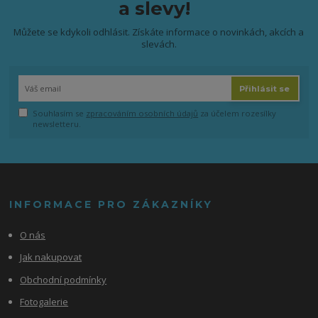
a slevy!
Můžete se kdykoli odhlásit. Získáte informace o novinkách, akcích a
slevách.
Přihlásit se
Souhlasím se
zpracováním osobních údajů
za účelem rozesílky
newsletteru.
INFORMACE PRO ZÁKAZNÍKY
O nás
Jak nakupovat
Obchodní podmínky
Fotogalerie