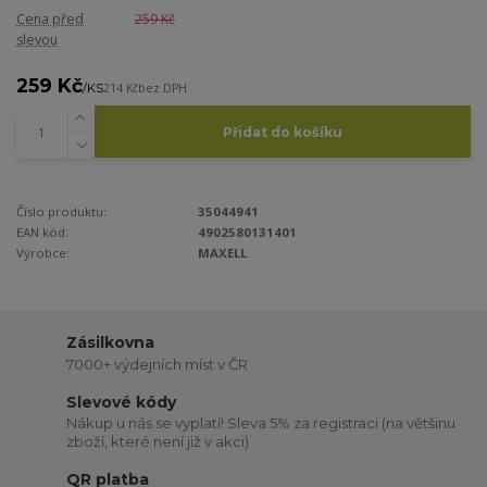
Cena před
259 Kč
slevou
259 Kč
/
KS
214 Kč
bez DPH
Přidat do košíku
Číslo produktu:
35044941
EAN kód:
4902580131401
Výrobce:
MAXELL
Zásilkovna
7000+ výdejních míst v ČR
Slevové kódy
Nákup u nás se vyplatí! Sleva 5% za registraci (na většinu
zboží, které není již v akci)
QR platba