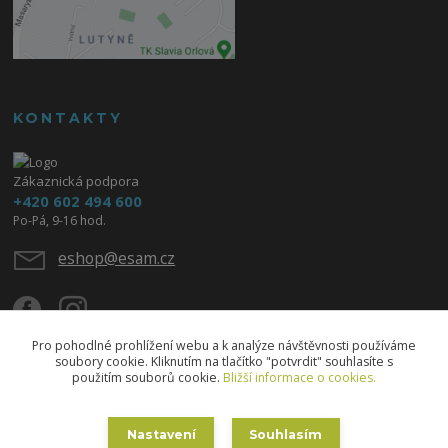
KONTAKTY
Zákaznická podpora
+420 602 494 600
Po-Pá, 9-16 hod.
eshop@esam.cz
Pro pohodlné prohlížení webu a k analýze návštěvnosti používáme
soubory cookie. Kliknutím na tlačítko "potvrdit" souhlasíte s
použitím souborů cookie.
Bližší informace o cookies.
Upravit sběr cookies.
Nastavení
Souhlasím