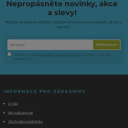
Nepropásněte novinky, akce
a slevy!
Můžete se kdykoli odhlásit. Získáte informace o novinkách, akcích a
slevách.
Přihlásit se
Souhlasím se
zpracováním osobních údajů
za účelem rozesílky
newsletteru.
INFORMACE PRO ZÁKAZNÍKY
O nás
Jak nakupovat
Obchodní podmínky