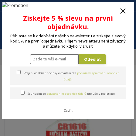
+420 602 494 600
Po-Pá, 9-16 hod.
0
Získejte 5 % slevu na první
0 Kč
objednávku.
Přihlaste se k odebírání našeho newsletteru a získejte slevový
Menu
kód 5% na první objednávku. Příjem newsletteru není závazný
a můžete ho kdykoliv zrušit.
Úvod
ELEKTRO
Energie, instalační materiál
Baterie
Baterie
Odeslat
MAXELL CR1616 1BP
Přeji si odebírat novinky e-mailem dle
podmínek zpracování osobních
Baterie MAXELL CR1616 1BP
údajů
.
Souhlasím se
zpracováním osobních údajů
pro účely registrace.
Zavřít