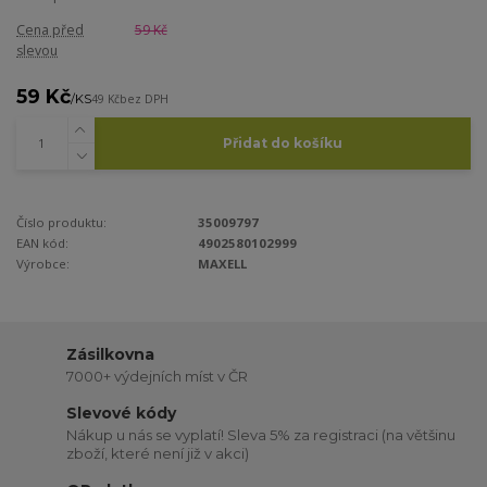
Cena před
59 Kč
slevou
59 Kč
/
KS
49 Kč
bez DPH
Přidat do košíku
Číslo produktu:
35009797
EAN kód:
4902580102999
Výrobce:
MAXELL
Zásilkovna
7000+ výdejních míst v ČR
Slevové kódy
Nákup u nás se vyplatí! Sleva 5% za registraci (na většinu
zboží, které není již v akci)