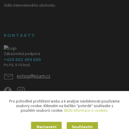
Sídlo internetového obchodu:
KONTAKTY
Zákaznická podpora
+420 602 494 600
Po-Pá, 9-16 hod.
eshop@esam.cz
Pro pohodlné prohlížení webu a k analýze návštěvnosti používáme
soubory cookie. Kliknutím na tlačítko "potvrdit" souhlasíte s
použitím souborů cookie.
Bližší informace o cookies.
Upravit sběr cookies.
Nastavení
Souhlasím