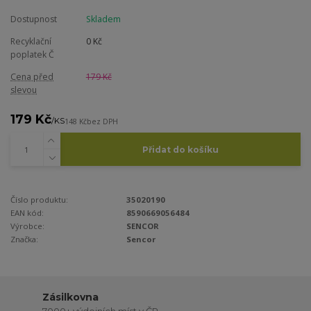
Dostupnost
Skladem
Recyklační
0 Kč
poplatek Č
Cena před
179 Kč
slevou
179 Kč
/
KS
148 Kč
bez DPH
Přidat do košíku
Číslo produktu:
35020190
EAN kód:
8590669056484
Výrobce:
SENCOR
Značka:
Sencor
Zásilkovna
7000+ výdejních míst v ČR