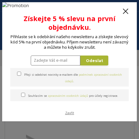
+420 602 494 600
Po-Pá, 9-16 hod.
0
Získejte 5 % slevu na první
0 Kč
objednávku.
Přihlaste se k odebírání našeho newsletteru a získejte slevový
Menu
kód 5% na první objednávku. Příjem newsletteru není závazný
a můžete ho kdykoliv zrušit.
Úvod
ELEKTRO
Energie, instalační materiál
Audio-video kabely
Odeslat
Anténní kabel SENCOR SAV 109-075W
Přeji si odebírat novinky e-mailem dle
podmínek zpracování osobních
Anténní kabel SENCOR SAV
údajů
.
109-075W
Souhlasím se
zpracováním osobních údajů
pro účely registrace.
Zavřít