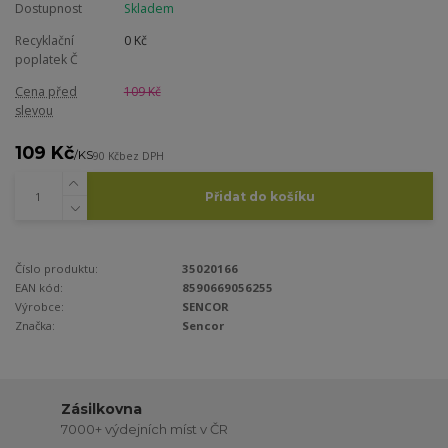
Dostupnost
Skladem
Recyklační
0 Kč
poplatek Č
Cena před
109 Kč
slevou
109 Kč
/
KS
90 Kč
bez DPH
Přidat do košíku
Číslo produktu:
35020166
EAN kód:
8590669056255
Výrobce:
SENCOR
Značka:
Sencor
Zásilkovna
7000+ výdejních míst v ČR