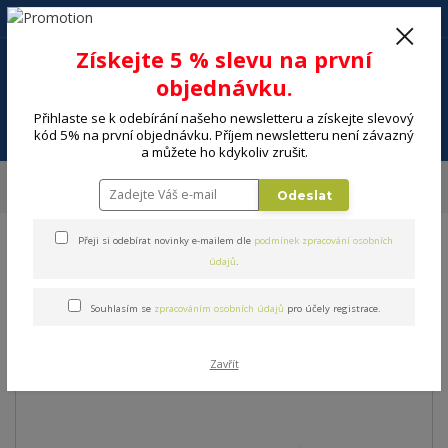
+420 602 494 600
Po-Pá, 9-16 hod.
0
Získejte 5 % slevu na první
0 Kč
objednávku.
Přihlaste se k odebírání našeho newsletteru a získejte slevový
Menu
kód 5% na první objednávku. Příjem newsletteru není závazný
a můžete ho kdykoliv zrušit.
Úvod
ELEKTRO
Energie, instalační materiál
Audio-video kabely
Odeslat
CINCH (RCA) KABEL SENCOR SAV 102-015
Přeji si odebírat novinky e-mailem dle
podmínek zpracování osobních
CINCH (RCA) KABEL SENCOR
údajů
.
SAV 102-015
Souhlasím se
zpracováním osobních údajů
pro účely registrace.
Zavřít