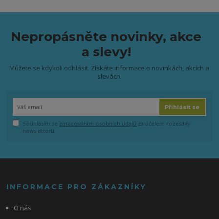
Nepropásněte novinky, akce
a slevy!
Můžete se kdykoli odhlásit. Získáte informace o novinkách, akcích a
slevách.
Přihlásit se
Souhlasím se
zpracováním osobních údajů
za účelem rozesílky
newsletteru.
INFORMACE PRO ZÁKAZNÍKY
O nás