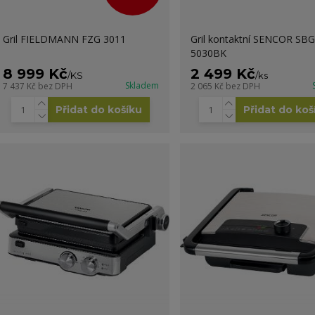
Gril FIELDMANN FZG 3011
Gril kontaktní SENCOR SBG
5030BK
8 999 Kč
2 499 Kč
/
KS
/
ks
Skladem
7 437 Kč
bez DPH
2 065 Kč
bez DPH
Přidat do košíku
Přidat do koš