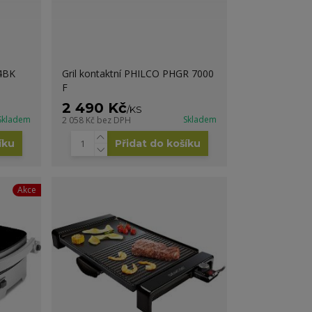
04BK
Gril kontaktní PHILCO PHGR 7000
F
2 490 Kč
/
KS
Skladem
Skladem
2 058 Kč
bez DPH
íku
Přidat do košíku
Akce