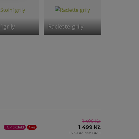
í grily
Raclette grily
1 499 Kč
1 499 Kč
TOP produkt
Akce
1 239 Kč bez DPH