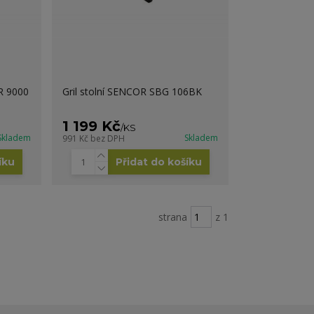
R 9000
Gril stolní SENCOR SBG 106BK
1 199 Kč
/
KS
Skladem
Skladem
991 Kč
bez DPH
íku
Přidat do košíku
strana
z 1