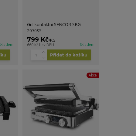
Gril kontaktní SENCOR SBG
2070SS
799 Kč
/
KS
Skladem
Skladem
660 Kč
bez DPH
íku
Přidat do košíku
Akce