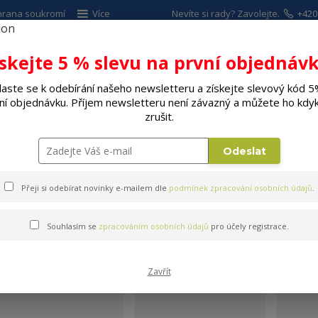
hrana soukromí
Více
Nevíte si rady? Zavolejte.
+420
ískejte 5 % slevu na první objednávk
Hleda
laste se k odebírání našeho newsletteru a získejte slevový kód 5
ní objednávku. Příjem newsletteru není závazný a můžete ho kdyk
ALÉ SPOTŘEBIČE
ELEKTRO
DÍLNA A Z
zrušit.
Elektrické grily
Odeslat
Přeji si odebírat novinky e-mailem dle
podmínek zpracování osobních údajů
.
Souhlasím se
zpracováním osobních údajů
pro účely registrace.
Elektrické grily
Zavřít