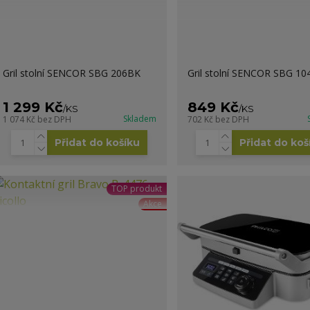
Gril stolní SENCOR SBG 206BK
Gril stolní SENCOR SBG 1
1 299 Kč
849 Kč
/
KS
/
KS
Skladem
1 074 Kč
bez DPH
702 Kč
bez DPH
Přidat do košíku
Přidat do koš
TOP produkt
Akce