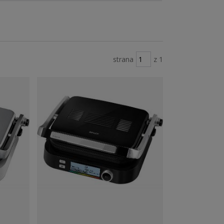
strana
z 1