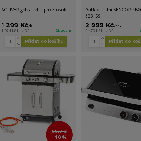
ACTIVER gril raclette pro 8 osob
Gril kontaktní SENCOR SBG
6231SS
1 299 Kč
2 999 Kč
/
ks
/
KS
Skladem
1 074 Kč
bez DPH
2 479 Kč
bez DPH
Přidat do košíku
Přidat do koš
9 990 Kč
- 10 %