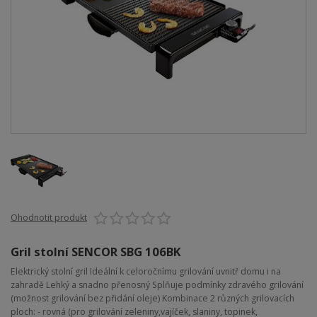
Ohodnotit produkt
Gril stolní SENCOR SBG 106BK
Elektrický stolní gril Ideální k celoročnímu grilování uvnitř domu i na
zahradě Lehký a snadno přenosný Splňuje podmínky zdravého grilování
(možnost grilování bez přidání oleje) Kombinace 2 různých grilovacích
ploch: - rovná (pro grilování zeleniny,vajíček, slaniny, topinek,