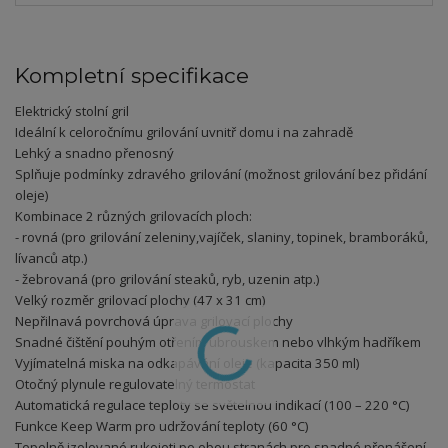
Kompletní specifikace
Elektrický stolní gril
Ideální k celoročnímu grilování uvnitř domu i na zahradě
Lehký a snadno přenosný
Splňuje podmínky zdravého grilování (možnost grilování bez přidání
oleje)
Kombinace 2 různých grilovacích ploch:
- rovná (pro grilování zeleniny,vajíček, slaniny, topinek, bramboráků,
lívanců atp.)
- žebrovaná (pro grilování steaků, ryb, uzenin atp.)
Velký rozměr grilovací plochy (47 x 31 cm)
Nepřilnavá povrchová úprava grilovací plochy
Snadné čištění pouhým otřením ubrouskem nebo vlhkým hadříkem
Vyjímatelná miska na odkapávání oleje (kapacita 350 ml)
Otočný plynule regulovatelný termostat
Automatická regulace teploty se světelnou indikací (100 – 220 °C)
Funkce Keep Warm pro udržování teploty (60 °C)
Tepelně izolované rukojeti po obou stranách pro snadné přenášení