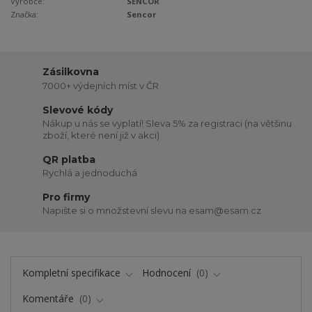
Výrobce:
SENCOR
Značka:
Sencor
Zásilkovna
7000+ výdejních míst v ČR
Slevové kódy
Nákup u nás se vyplatí! Sleva 5% za registraci (na většinu
zboží, které není již v akci)
QR platba
Rychlá a jednoduchá
Pro firmy
Napište si o množstevní slevu na esam@esam.cz
Kompletní specifikace
Hodnocení
0
Komentáře
0