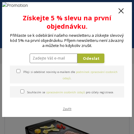
+420 602 494 600
Po-Pá, 9-16 hod.
0
Získejte 5 % slevu na první
0 Kč
objednávku.
Přihlaste se k odebírání našeho newsletteru a získejte slevový
Menu
kód 5% na první objednávku. Příjem newsletteru není závazný
a můžete ho kdykoliv zrušit.
Úvod
MALÉ SPOTŘEBIČE
Kuchyňské spotřebiče
Elektrické grily
Odeslat
Stolní grily
Gril stolní SENCOR SBG 106BK
Přeji si odebírat novinky e-mailem dle
podmínek zpracování osobních
Gril stolní SENCOR SBG 106BK
údajů
.
Souhlasím se
zpracováním osobních údajů
pro účely registrace.
Zavřít