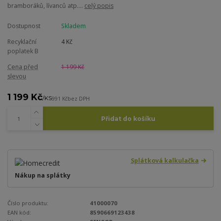
bramboráků, lívanců atp....
celý popis
Dostupnost
Skladem
Recyklační
4 Kč
poplatek B
Cena před
1 199 Kč
slevou
1 199 Kč
/
KS
991 Kč
bez DPH
Přidat do košíku
Splátková kalkulačka
Nákup na splátky
Číslo produktu:
41000070
EAN kód:
8590669123438