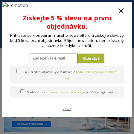
+420 602 494 600
Po-Pá, 9-16 hod.
0
Získejte 5 % slevu na první
0 Kč
objednávku.
Přihlaste se k odebírání našeho newsletteru a získejte slevový
Menu
kód 5% na první objednávku. Příjem newsletteru není závazný
a můžete ho kdykoliv zrušit.
Úvod
MALÉ SPOTŘEBIČE
Vysavače, úklid
Tepovače
Odeslat
Přeji si odebírat novinky e-mailem dle
podmínek zpracování osobních
údajů
.
Souhlasím se
zpracováním osobních údajů
pro účely registrace.
Zavřít