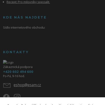
Recept: Pro milovníky specialit.
KDE NÁS NAJDETE
Sídlo internetového obchodu:
KONTAKTY
Zákaznická podpora
+420 602 494 600
Po-Pá, 9-16 hod.
eshop@esam.cz