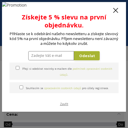
+420 602 494 600
Po-Pá, 9-16 hod.
0
Získejte 5 % slevu na první
0 Kč
objednávku.
Přihlaste se k odebírání našeho newsletteru a získejte slevový
Menu
kód 5% na první objednávku. Příjem newsletteru není závazný
a můžete ho kdykoliv zrušit.
Úvod
MALÉ SPOTŘEBIČE
Kuchyňské spotřebiče
Kráječe a nože
Odeslat
Brousky na nože
Přeji si odebírat novinky e-mailem dle
podmínek zpracování osobních
údajů
.
Souhlasím se
zpracováním osobních údajů
pro účely registrace.
Brousky na nože
Zavřít
Cena:
Od
Do