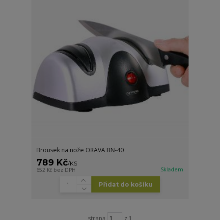
Brousek na nože ORAVA BN-40
789 Kč
/
KS
Skladem
652 Kč
bez DPH
Přidat do košíku
strana
z 1