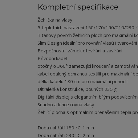
Kompletní specifikace
Žehlička na vlasy
5 teplotních nastavení 150/170/190/210/230 
Titanový povrch žehlících ploch pro maximální k
Slim Design ideální pro rovnání vlasů i tvarování
Bezpečnostní zámek otevírání a zavírání
Přívodní kabel
otočný o 360° zamezující kroucení a zamotáván
kabel obalený ochranou textilií pro maximální 
délka kabelu 180 cm pro maximální pohodlí
Ultralehká konstrukce, pouhých 235 g
Digitální displej s elegantním bílým podsvícením
Snadno a lehce rovná vlasy
Žehlící plocha s optimálním přenášením tepla pr
Doba nahřátí 180 °C: 1 min
Doba nahřátí 230 °C: 2 min