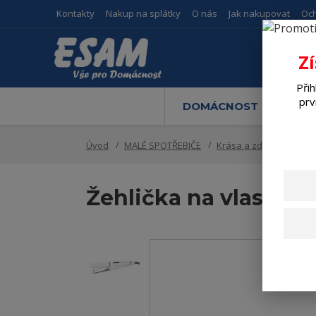
Kontakty
Nakup na splátky
O nás
Jak nakupovat
Oc
Z
Přih
prv
DOMÁCNOST
M
Úvod
MALÉ SPOTŘEBIČE
Krása a zdraví
Vlas
Žehlička na vlasy S