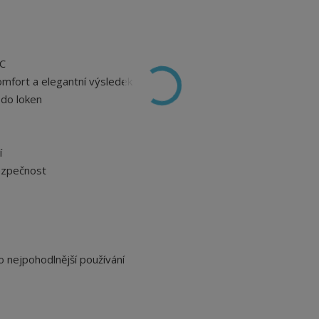
°C
omfort a elegantní výsledek
 do loken
í
bezpečnost
o nejpohodlnější používání