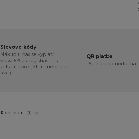
Slevové kódy
Nákup u nás se vyplatí!
QR platba
Sleva 5% za registraci (na
Rychlá a jednoduchá
většinu zboží, které není již v
akci)
Komentáře
0