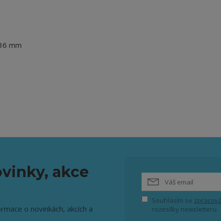
× 36 mm
vinky, akce
Souhlasím se
zpracová
ormace o novinkách, akcích a
rozesílky newsletteru.