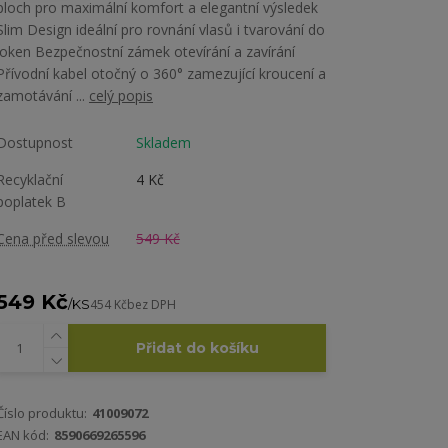
ploch pro maximální komfort a elegantní výsledek
Slim Design ideální pro rovnání vlasů i tvarování do
loken Bezpečnostní zámek otevírání a zavírání
Přívodní kabel otočný o 360° zamezující kroucení a
zamotávání ...
celý popis
Dostupnost
Skladem
Recyklační
4 Kč
poplatek B
Cena před slevou
549 Kč
549 Kč
/
KS
454 Kč
bez DPH
Přidat do košíku
Číslo produktu:
41009072
EAN kód:
8590669265596