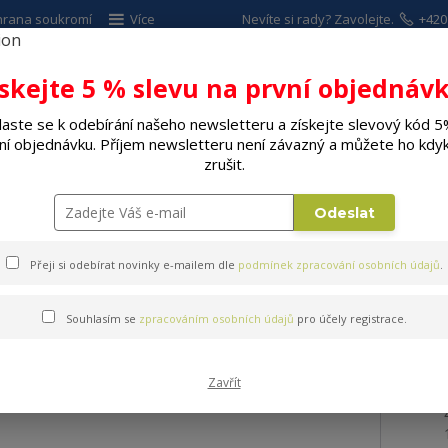
hrana soukromí
Více
Nevíte si rady? Zavolejte.
+420
ískejte 5 % slevu na první objednávk
Hleda
laste se k odebírání našeho newsletteru a získejte slevový kód 5
ní objednávku. Příjem newsletteru není závazný a můžete ho kdyk
ALÉ SPOTŘEBIČE
ELEKTRO
DÍLNA A Z
zrušit.
y a vousy
Žehličky
Žehlička na vlasy SENCOR SHI 3100VT
Odeslat
Přeji si odebírat novinky e-mailem dle
podmínek zpracování osobních údajů
.
ENCOR SHI 3100VT
Souhlasím se
zpracováním osobních údajů
pro účely registrace.
Zavřít