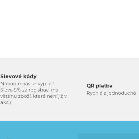
Slevové kódy
Nákup u nás se vyplatí!
QR platba
Sleva 5% za registraci (na
Rychlá a jednoduchá
většinu zboží, které není již v
akci)