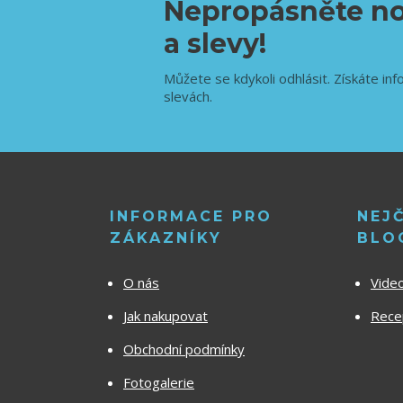
Nepropásněte no
a slevy!
Můžete se kdykoli odhlásit. Získáte inf
slevách.
INFORMACE PRO
NEJ
ZÁKAZNÍKY
BLO
O nás
Vide
Jak nakupovat
Recep
Obchodní podmínky
Fotogalerie