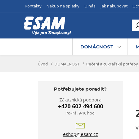
Kontakty
Nakup na splátky
O nás
Jak nakupovat
Oc
Z
Přih
prv
DOMÁCNOST
M
Úvod
DOMÁCNOST
Pečení a cukrářské potřeby
Potřebujete poradit?
Zákaznická podpora
+420 602 494 600
Po-Pá, 9-16 hod.
V
eshop@esam.cz