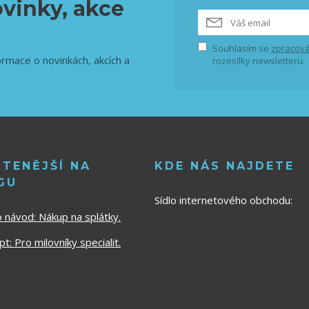
vinky, akce
Souhlasím se
zpracová
ormace o novinkách, akcích a
rozesílky newsletteru.
ČTENĚJŠÍ NA
KDE NÁS NAJDETE
GU
Sídlo internetového obchodu:
o návod:
Nákup na splátky.
t: Pro milovníky specialit.