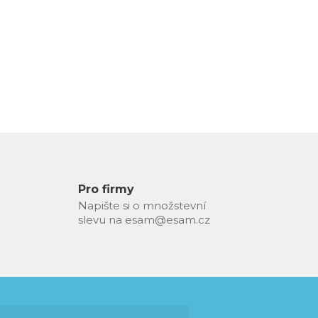
Pro firmy
Napište si o množstevní
slevu na esam@esam.cz