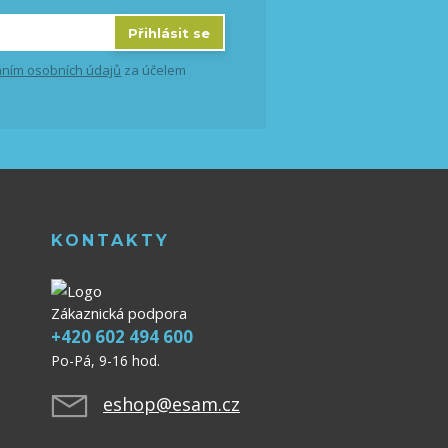
Přihlásit se
ním osobních údajů
za účelem
KONTAKTY
Zákaznická podpora
+420 602 494 600
Po-Pá, 9-16 hod.
eshop@esam.cz