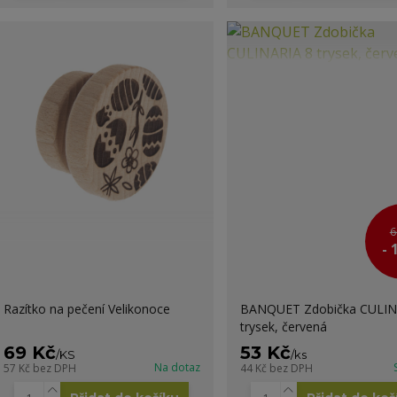
6
- 
Razítko na pečení Velikonoce
BANQUET Zdobička CULIN
trysek, červená
69 Kč
53 Kč
/
KS
/
ks
Na dotaz
57 Kč
bez DPH
44 Kč
bez DPH