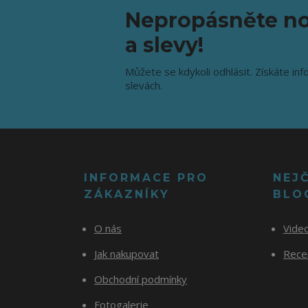
Nepropásněte no
a slevy!
Můžete se kdykoli odhlásit. Získáte inf
slevách.
INFORMACE PRO
NEJ
ZÁKAZNÍKY
BLO
O nás
Vide
Jak nakupovat
Recep
Obchodní podmínky
Fotogalerie