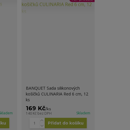
BANQUET Sada silikonových
košíčků CULINARIA Red 6 cm, 12
ks
169 Kč
/
ks
Skladem
Skladem
140 Kč
bez DPH
íku
Přidat do košíku