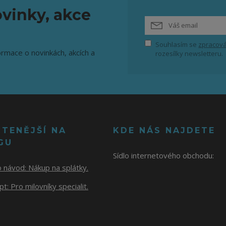
vinky, akce
Souhlasím se
zpracová
ormace o novinkách, akcích a
rozesílky newsletteru.
ČTENĚJŠÍ NA
KDE NÁS NAJDETE
GU
Sídlo internetového obchodu:
o návod:
Nákup na splátky.
t: Pro milovníky specialit.