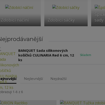
Špičk
Zdobící náčiní
Zdobící sáčky
sady
Nejprodávanější
.
BANQUET Sada silikonových
košíčků CULINARIA Red 6 cm, 12
Skladem
ks
ejnovější
Nejlevnější
Nejdražší
obrazuji 1-6 z 6