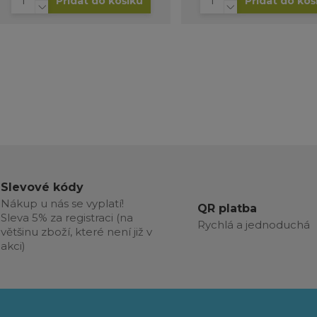
Přidat do košíku
Přidat do koš
Slevové kódy
Nákup u nás se vyplatí!
QR platba
Sleva 5% za registraci (na
Rychlá a jednoduchá
většinu zboží, které není již v
akci)