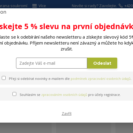
hrana soukromí
Více
Nevíte si rady? Zavolejte.
+420
ískejte 5 % slevu na první objednávk
Hleda
laste se k odebírání našeho newsletteru a získejte slevový kód 5
ní objednávku. Příjem newsletteru není závazný a můžete ho kdyk
ALÉ SPOTŘEBIČE
ELEKTRO
DÍLNA A Z
zrušit.
Zdobení
Odeslat
Přeji si odebírat novinky e-mailem dle
podmínek zpracování osobních údajů
.
Souhlasím se
zpracováním osobních údajů
pro účely registrace.
Zdobení
Zavřít