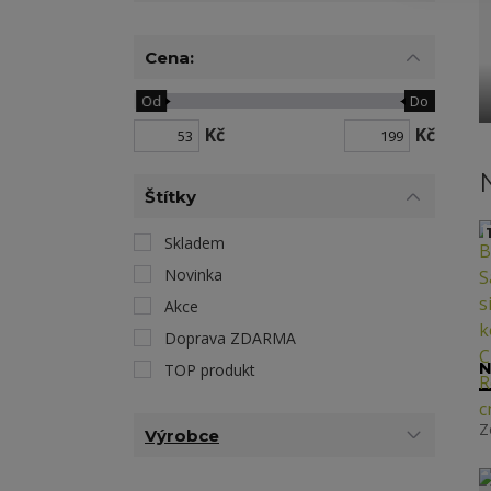
Cena:
Od
Do
Kč
Kč
Štítky
1
Skladem
Novinka
Akce
Doprava ZDARMA
N
TOP produkt
Z
Výrobce