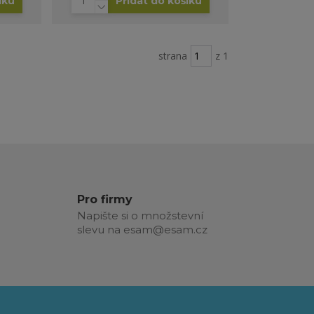
íku
Přidat do košíku
strana
z 1
Pro firmy
Napište si o množstevní
slevu na esam@esam.cz