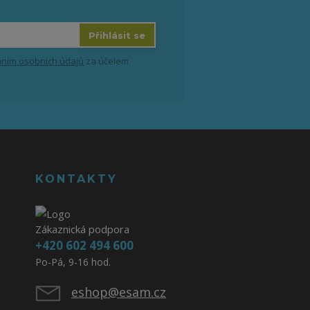
Přihlásit se
ním osobních údajů
za účelem
KONTAKTY
Zákaznická podpora
+420 602 494 600
Po-Pá, 9-16 hod.
eshop@esam.cz