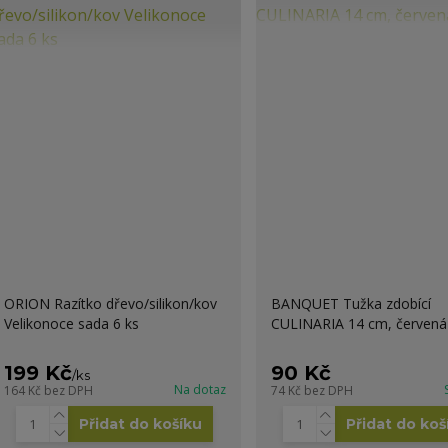
ORION Razítko dřevo/silikon/kov
BANQUET Tužka zdobící
Velikonoce sada 6 ks
CULINARIA 14 cm, červená
199 Kč
90 Kč
/
ks
Na dotaz
164 Kč
bez DPH
74 Kč
bez DPH
Přidat do košíku
Přidat do koš