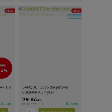
Akce
Akce
Novinka
0 Kč
12 %
ARIA 8
BANQUET Zdobička pístová
CULINARIA 8 trysek
79 Kč
/
ks
Skladem
Skladem
65 Kč
bez DPH