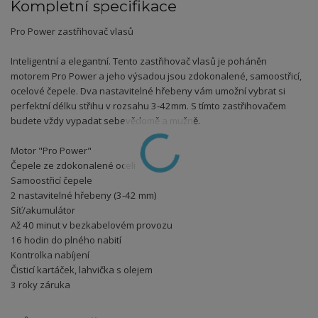
Kompletní specifikace
Pro Power zastřihovač vlasů
Inteligentní a elegantní. Tento zastřihovač vlasů je poháněn
motorem Pro Power a jeho výsadou jsou zdokonalené, samoostřicí,
ocelové čepele. Dva nastavitelné hřebeny vám umožní vybrat si
perfektní délku střihu v rozsahu 3-42mm. S tímto zastřihovačem
budete vždy vypadat sebevědomě a mužně.
Motor "Pro Power"
Čepele ze zdokonalené oceli
Samoostřicí čepele
2 nastavitelné hřebeny (3-42 mm)
Síť/akumulátor
Až 40 minut v bezkabelovém provozu
16 hodin do plného nabití
Kontrolka nabíjení
Čisticí kartáček, lahvička s olejem
3 roky záruka