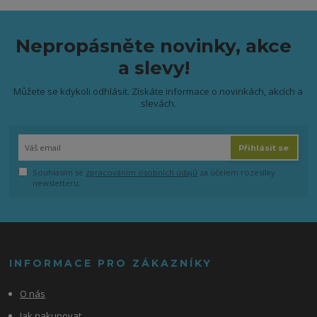
Nepropásněte novinky, akce
a slevy!
Můžete se kdykoli odhlásit. Získáte informace o novinkách, akcích a
slevách.
Přihlásit se
Souhlasím se
zpracováním osobních údajů
za účelem rozesílky
newsletteru.
INFORMACE PRO ZÁKAZNÍKY
O nás
Jak nakupovat