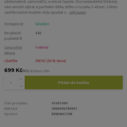
zdokonalené, samoostřicí, ocelové čepele. Dva nastavitelné hřebeny
vám umožní vybrat si perfektní délku střihu v rozsahu 3-42mm. S tímto
zastřihovačem budete vždy vypadat s...
celý popis
Dostupnost
Skladem
Recyklační
4 Kč
poplatek B
Cena před
1 089 Kč
slevou
Ušetříte
390 Kč (
36
% sleva)
699 Kč
/
KS
578 Kč
bez DPH
Přidat do košíku
Číslo produktu:
41001499
EAN kód:
4008496789931
Výrobce:
REMINGTON