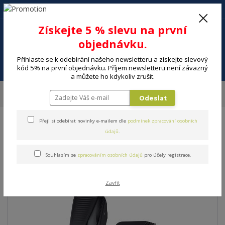
+420 602 494 600
Po-Pá, 9-16 hod.
0
Získejte 5 % slevu na první
0 Kč
objednávku.
Přihlaste se k odebírání našeho newsletteru a získejte slevový
Menu
kód 5% na první objednávku. Příjem newsletteru není závazný
a můžete ho kdykoliv zrušit.
Úvod
MALÉ SPOTŘEBIČE
Krása a zdraví
Vlasy a vousy
Zastřihovače
Odeslat
Zastřihovač vlasů REMINGTON HC5200
Přeji si odebírat novinky e-mailem dle
podmínek zpracování osobních
Zastřihovač vlasů
údajů
.
REMINGTON HC5200
Souhlasím se
zpracováním osobních údajů
pro účely registrace.
Zavřít