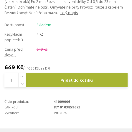
(velikost kroků) Po 2 mm Rozsah nastavení délky Od 0,5 do 23 mm
Čištění: Odnímatelné ostří, Omyvatelné břity Provoz: Pouze s kabelem
Bezúdržbový: Není třeba maza...
celý popis
Dostupnost
Skladem
Recyklační
4 Kč
poplatek B
Cena před
649 Kč
slevou
649 Kč
/
KS
536 Kč
bez DPH
Přidat do košíku
Číslo produktu:
41009006
EAN kód:
8710103859673
Výrobce:
PHILIPS