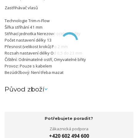
Zastřihávač vlasů
Technologie Trim-n-Flow
Šířka stříhání 41 mm
Střihací jednotka Nerezové ocelové břity
Počet nastavení délky 13
Přesnost (velikost kroků) Po 2 mm
Rozsah nastavení délky Od 0,5 do 23 mm
Čištění: Odnímatelné ostří, Omyvatelné břity
Provoz: Pouze s kabelem
Bezúdržbový: Není třeba mazat
Původ zboží
Potřebujete poradit?
Zákaznická podpora
+420 602 494 600