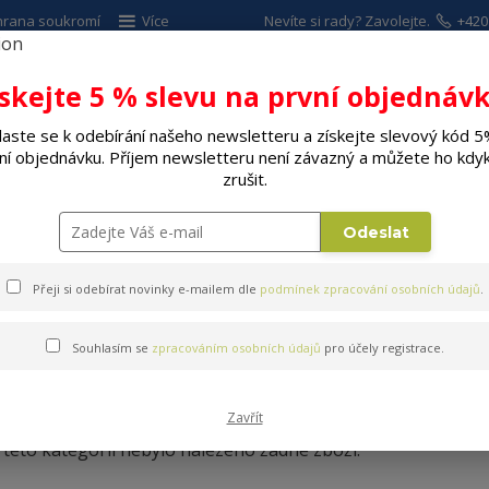
hrana soukromí
Více
Nevíte si rady? Zavolejte.
+420
ískejte 5 % slevu na první objednávk
Hleda
laste se k odebírání našeho newsletteru a získejte slevový kód 5
ní objednávku. Příjem newsletteru není závazný a můžete ho kdyk
ALÉ SPOTŘEBIČE
ELEKTRO
DÍLNA A Z
zrušit.
pidla
Odeslat
Přeji si odebírat novinky e-mailem dle
podmínek zpracování osobních údajů
.
Souhlasím se
zpracováním osobních údajů
pro účely registrace.
Venkovní topidla
Zavřít
 této kategorii nebylo nalezeno žádné zboží.