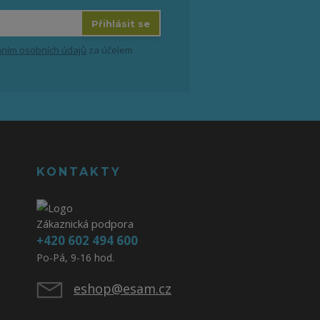
Přihlásit se
ním osobních údajů
za účelem
KONTAKTY
Zákaznická podpora
+420 602 494 600
Po-Pá, 9-16 hod.
eshop@esam.cz