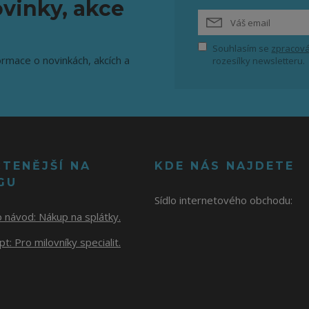
vinky, akce
Souhlasím se
zpracová
ormace o novinkách, akcích a
rozesílky newsletteru.
ČTENĚJŠÍ NA
KDE NÁS NAJDETE
GU
Sídlo internetového obchodu:
o návod:
Nákup na splátky.
t: Pro milovníky specialit.