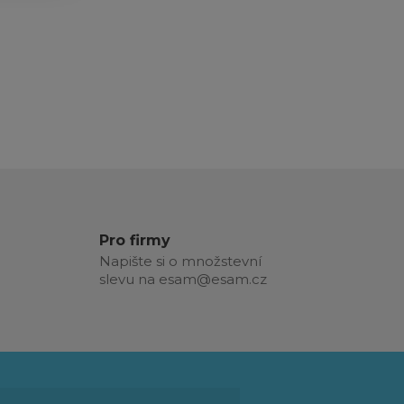
Pro firmy
Napište si o množstevní
slevu na esam@esam.cz