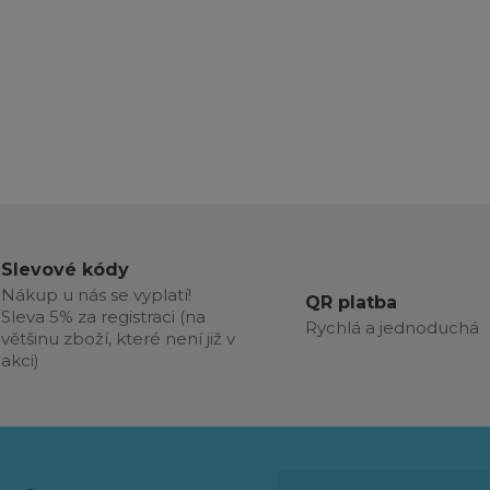
Slevové kódy
Nákup u nás se vyplatí!
QR platba
Sleva 5% za registraci (na
Rychlá a jednoduchá
většinu zboží, které není již v
akci)