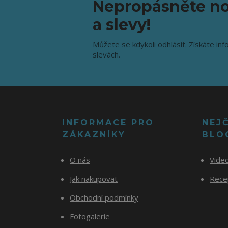
Nepropásněte no
a slevy!
Můžete se kdykoli odhlásit. Získáte inf
slevách.
INFORMACE PRO
NEJ
ZÁKAZNÍKY
BLO
O nás
Vide
Jak nakupovat
Recep
Obchodní podmínky
Fotogalerie