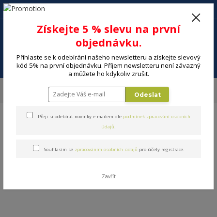
+420 602 494 600
Po-Pá, 9-16 hod.
0
Získejte 5 % slevu na první
0 Kč
objednávku.
Přihlaste se k odebírání našeho newsletteru a získejte slevový
Menu
kód 5% na první objednávku. Příjem newsletteru není závazný
a můžete ho kdykoliv zrušit.
Úvod
MALÉ SPOTŘEBIČE
Krása a zdraví
Zdraví, odpočinek
Odeslat
Teploměry
Přeji si odebírat novinky e-mailem dle
podmínek zpracování osobních
údajů
.
Souhlasím se
zpracováním osobních údajů
pro účely registrace.
Zavřít