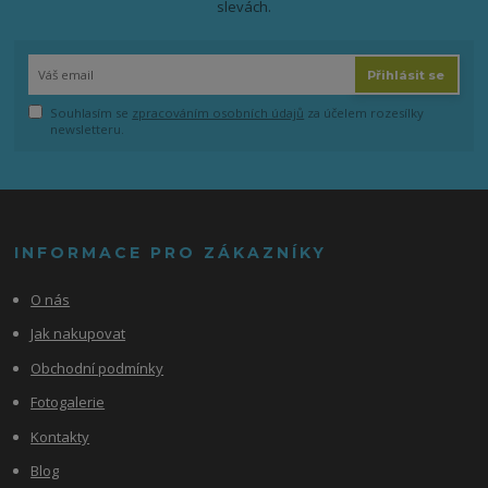
slevách.
Přihlásit se
Souhlasím se
zpracováním osobních údajů
za účelem rozesílky
newsletteru.
INFORMACE PRO ZÁKAZNÍKY
O nás
Jak nakupovat
Obchodní podmínky
Fotogalerie
Kontakty
Blog