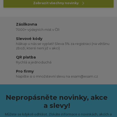
Zobrazit všechny novinky
Zásilkovna
7000+ výdejních míst v ČR
Slevové kódy
Nákup u nás se vyplatí! Sleva 5% za registraci (na většinu
zboží, které není již v akci)
QR platba
Rychlá a jednoduchá
Pro firmy
Napište si o množstevní slevu na esam@esam.cz
Nepropásněte novinky, akce
a slevy!
Můžete se kdykoli odhlásit. Získáte informace o novinkách, akcích a