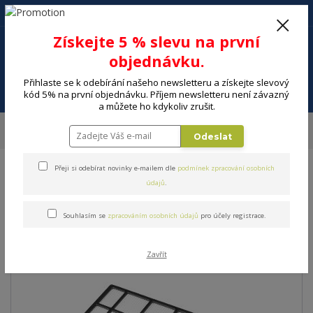
+420 602 494 600
Po-Pá, 9-16 hod.
0
Získejte 5 % slevu na první
0 Kč
objednávku.
Přihlaste se k odebírání našeho newsletteru a získejte slevový
Menu
kód 5% na první objednávku. Příjem newsletteru není závazný
a můžete ho kdykoliv zrušit.
Úvod
MALÉ SPOTŘEBIČE
Vysavače, úklid
Sáčky a příslušenství
Odeslat
Příslušenství k vysavači SENCOR SVX 016HF
Přeji si odebírat novinky e-mailem dle
podmínek zpracování osobních
Příslušenství k vysavači
údajů
.
SENCOR SVX 016HF
Souhlasím se
zpracováním osobních údajů
pro účely registrace.
Zavřít