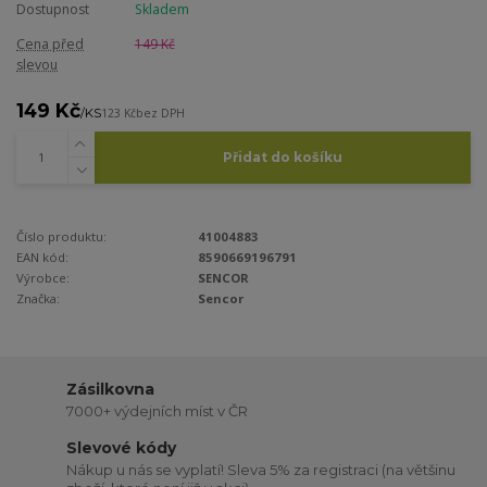
Dostupnost
Skladem
Cena před
149 Kč
slevou
149 Kč
/
KS
123 Kč
bez DPH
Přidat do košíku
Číslo produktu:
41004883
EAN kód:
8590669196791
Výrobce:
SENCOR
Značka:
Sencor
Zásilkovna
7000+ výdejních míst v ČR
Slevové kódy
Nákup u nás se vyplatí! Sleva 5% za registraci (na většinu