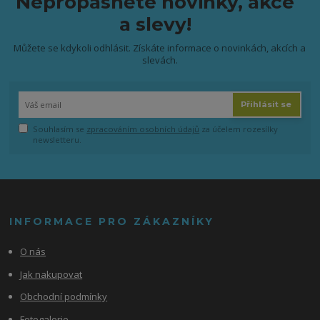
Nepropásněte novinky, akce
a slevy!
Můžete se kdykoli odhlásit. Získáte informace o novinkách, akcích a
slevách.
Přihlásit se
Souhlasím se
zpracováním osobních údajů
za účelem rozesílky
newsletteru.
INFORMACE PRO ZÁKAZNÍKY
O nás
Jak nakupovat
Obchodní podmínky
Fotogalerie