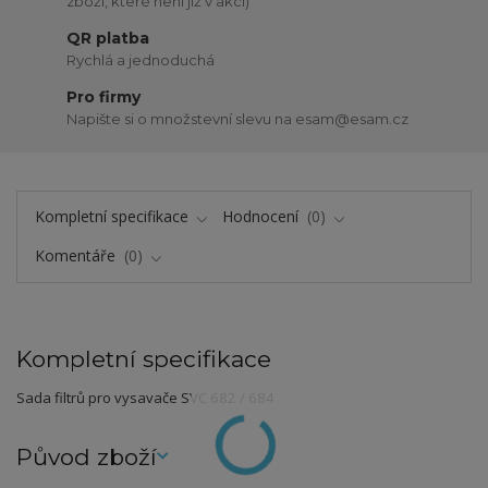
zboží, které není již v akci)
QR platba
Rychlá a jednoduchá
Pro firmy
Napište si o množstevní slevu na esam@esam.cz
Kompletní specifikace
Hodnocení
0
Komentáře
0
Kompletní specifikace
Sada filtrů pro vysavače SVC 682 / 684
Původ zboží