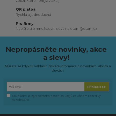
zboží, které není již v akci)
QR platba
Rychlá a jednoduchá
Pro firmy
Napište si o množstevní slevu na esam@esam.cz
Nepropásněte novinky, akce
a slevy!
Můžete se kdykoli odhlásit. Získáte informace o novinkách, akcích a
slevách.
Přihlásit se
Souhlasím se
zpracováním osobních údajů
za účelem rozesílky
newsletteru.