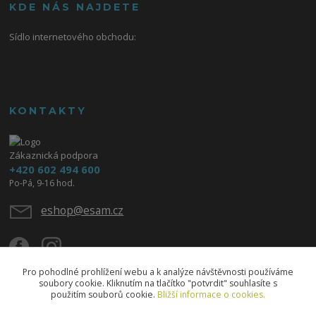
KDE NÁS NAJDETE
Sídlo internetového obchodu:
KONTAKTY
Zákaznická podpora
+420 602 494 600
Po-Pá, 9-16 hod.
eshop@esam.cz
Pro pohodlné prohlížení webu a k analýze návštěvnosti používáme
soubory cookie. Kliknutím na tlačítko "potvrdit" souhlasíte s
použitím souborů cookie.
Bližší informace o cookies.
Upravit sběr cookies.