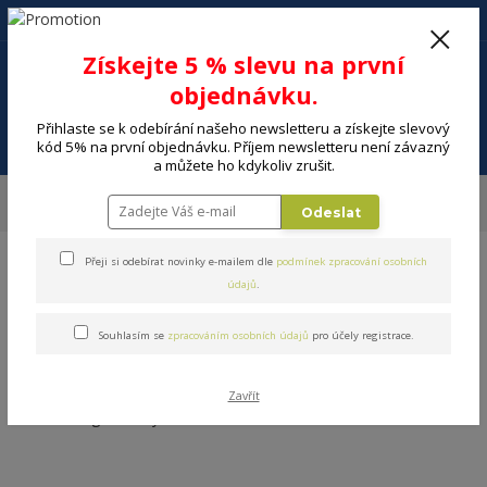
+420 602 494 600
Po-Pá, 9-16 hod.
0
Získejte 5 % slevu na první
0 Kč
objednávku.
Přihlaste se k odebírání našeho newsletteru a získejte slevový
Menu
kód 5% na první objednávku. Příjem newsletteru není závazný
a můžete ho kdykoliv zrušit.
Úvod
MALÉ SPOTŘEBIČE
Kuchyňské spotřebiče
Elektrické hrnce a
Odeslat
pánve
Parní hrnce
Přeji si odebírat novinky e-mailem dle
podmínek zpracování osobních
údajů
.
Souhlasím se
zpracováním osobních údajů
pro účely registrace.
Parní hrnce
Zavřít
V této kategorii nebylo nalezeno žádné zboží.