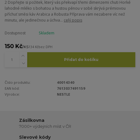
2 Dopřejte si požitek, který vás překvapí třemi dimenzemi chuti Horké
lahodné mléko s bohatou a hustou pěnou v sobě skrývá prémiovou
příchuť směsi káv Arabica a Robusta Příprava vám nezabere víc než
minutu, ale jedinečnou a úchva...
celý popis
Dostupnost
Skladem
150 Kč
/
KS
134 Kč
bez DPH
Přidat do košíku
Číslo produktu:
40014340
EAN kód:
7613037491159
Výrobce:
NESTLE
Zásilkovna
7000+ výdejních míst v ČR
Slevové kódy