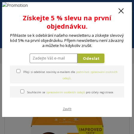
+420 602 494 600
Po-Pá, 9-16 hod.
0
Získejte 5 % slevu na první
0 Kč
objednávku.
Přihlaste se k odebírání našeho newsletteru a získejte slevový
Menu
kód 5% na první objednávku. Příjem newsletteru není závazný
a můžete ho kdykoliv zrušit.
Úvod
MALÉ SPOTŘEBIČE
Kuchyňské spotřebiče
Espressa, kávovary
Odeslat
Kapsle a káva
Kapsle Nescafé Dolce Gusto NESTLE LATTE MACCHIATO
Přeji si odebírat novinky e-mailem dle
podmínek zpracování osobních
Kapsle Nescafé Dolce Gusto
údajů
.
NESTLE LATTE MACCHIATO
Souhlasím se
zpracováním osobních údajů
pro účely registrace.
Zavřít