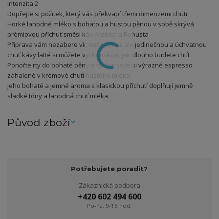
Intenzita 2
Dopřejte si požitek, který vás překvapí třemi dimenzemi chuti
Horké lahodné mléko s bohatou a hustou pěnou v sobě skrývá
prémiovou příchuť směsi káv Arabica a Robusta
Příprava vám nezabere víc než minutu, ale jedinečnou a úchvatnou
chuť kávy latté si můžete vychutnávat, jak dlouho budete chtít
Ponořte rty do bohaté pěny a vychutnejte si výrazné espresso
zahalené v krémové chuti hustého mléka
Jeho bohaté a jemné aroma s klasickou příchutí doplňují jemně
sladké tóny a lahodná chuť mléka
Původ zboží
Potřebujete poradit?
Zákaznická podpora
+420 602 494 600
Po-Pá, 9-16 hod.