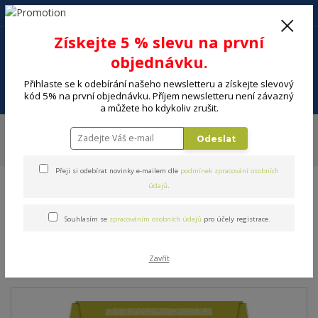
+420 602 494 600
Po-Pá, 9-16 hod.
0
Získejte 5 % slevu na první
0 Kč
objednávku.
Přihlaste se k odebírání našeho newsletteru a získejte slevový
Menu
kód 5% na první objednávku. Příjem newsletteru není závazný
a můžete ho kdykoliv zrušit.
Úvod
MALÉ SPOTŘEBIČE
Kuchyňské spotřebiče
Espressa, kávovary
Odeslat
Kapsle a káva
Kapsle Nescafé Dolce Gusto NESTLE DOLCE G.
Cappuccino 30 kapslí
Přeji si odebírat novinky e-mailem dle
podmínek zpracování osobních
údajů
.
Kapsle Nescafé Dolce Gusto
Souhlasím se
zpracováním osobních údajů
pro účely registrace.
NESTLE DOLCE G.
Cappuccino 30 kapslí
Zavřít