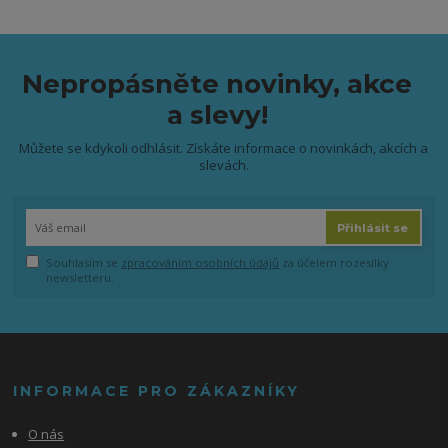
Nepropásněte novinky, akce
a slevy!
Můžete se kdykoli odhlásit. Získáte informace o novinkách, akcích a
slevách.
Přihlásit se
Souhlasím se
zpracováním osobních údajů
za účelem rozesílky
newsletteru.
INFORMACE PRO ZÁKAZNÍKY
O nás