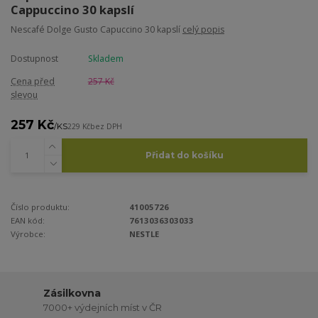
Cappuccino 30 kapslí
Nescafé Dolge Gusto Capuccino 30 kapslí
celý popis
Dostupnost
Skladem
Cena před
257 Kč
slevou
257 Kč
/
KS
229 Kč
bez DPH
Přidat do košíku
Číslo produktu:
41005726
EAN kód:
7613036303033
Výrobce:
NESTLE
Zásilkovna
7000+ výdejních míst v ČR