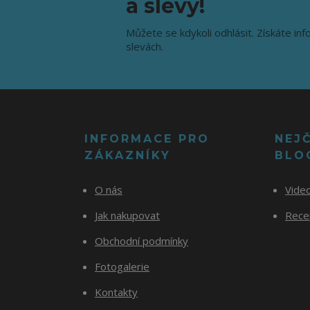
a slevy!
Můžete se kdykoli odhlásit. Získáte inf
slevách.
INFORMACE PRO
NEJ
ZÁKAZNÍKY
BLO
O nás
Vide
Jak nakupovat
Recep
Obchodní podmínky
Fotogalerie
Kontakty