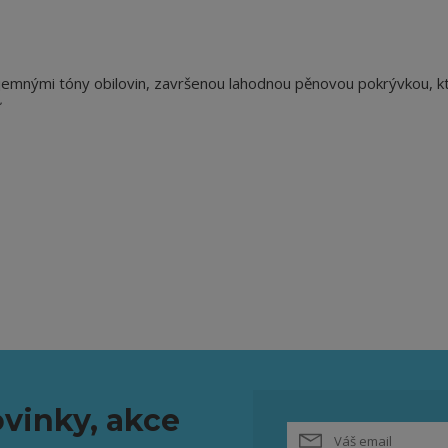
 jemnými tóny obilovin, završenou lahodnou pěnovou pokrývkou, k
vinky, akce