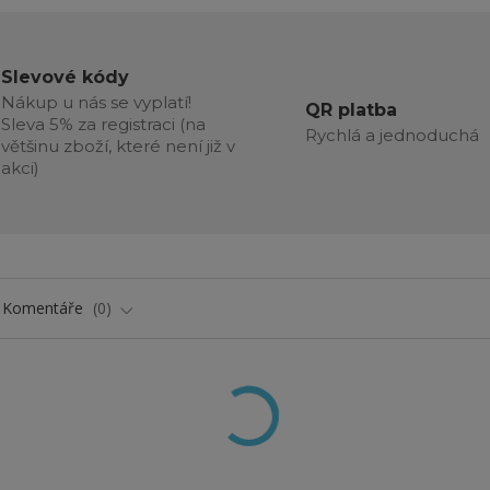
Slevové kódy
Nákup u nás se vyplatí!
QR platba
Sleva 5% za registraci (na
Rychlá a jednoduchá
většinu zboží, které není již v
akci)
Komentáře
0