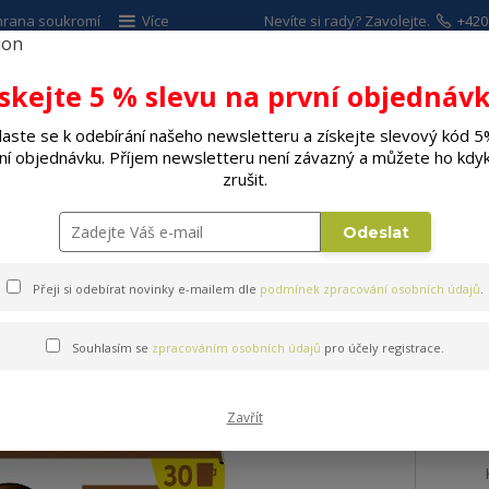
hrana soukromí
Více
Nevíte si rady? Zavolejte.
+420
ískejte 5 % slevu na první objednávk
Hleda
laste se k odebírání našeho newsletteru a získejte slevový kód 5
ní objednávku. Příjem newsletteru není závazný a můžete ho kdyk
ALÉ SPOTŘEBIČE
ELEKTRO
DÍLNA A Z
zrušit.
Espressa, kávovary
Kapsle a káva
Kapsle Nescafé Dolce Gusto
Odeslat
Přeji si odebírat novinky e-mailem dle
podmínek zpracování osobních údajů
.
ce Gusto NESTLE DOLCE G. 
Souhlasím se
zpracováním osobních údajů
pro účely registrace.
Zavřít