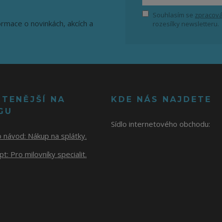
Souhlasím se
zpracová
ormace o novinkách, akcích a
rozesílky newsletteru.
ČTENĚJŠÍ NA
KDE NÁS NAJDETE
GU
Sídlo internetového obchodu:
o návod:
Nákup na splátky.
t: Pro milovníky specialit.