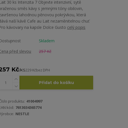
Lait 30 ks Intenzita 7 Objevte intenzivní, sytě
praženou směs kávy s jemnými tóny obilovin,
završenou lahodnou pěnovou pokrývkou, která
dává naší kávě Cafe au Lait nezaměnitelnou chuť
Pro kávovary na kapsle Dolce Gusto
celý popis
Dostupnost
Skladem
Cena před slevou
257 Kč
257 Kč
/
KS
229 Kč
bez DPH
Přidat do košíku
Číslo produktu:
41004997
EAN kód:
7613034365774
Výrobce:
NESTLE