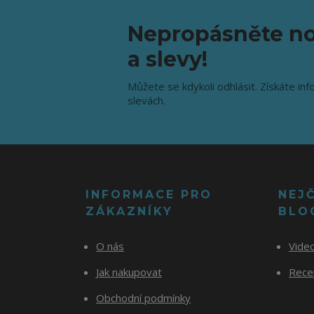
Nepropásněte no
a slevy!
Můžete se kdykoli odhlásit. Získáte inf
slevách.
INFORMACE PRO
NEJ
ZÁKAZNÍKY
BLO
O nás
Vide
Jak nakupovat
Recep
Obchodní podmínky