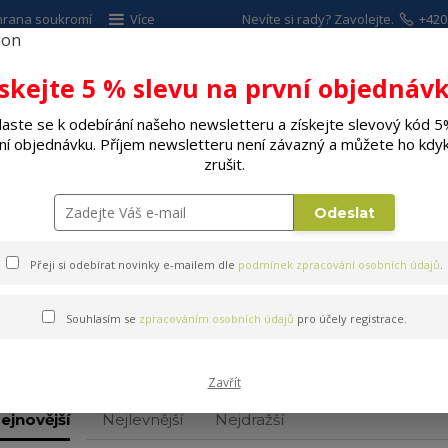
hrana soukromí
Více
Nevíte si rady? Zavolejte.
+420
Hleda
ískejte 5 % slevu na první objednávk
laste se k odebírání našeho newsletteru a získejte slevový kód 5
ALÉ SPOTŘEBIČE
ELEKTRO
DÍLNA A Z
ní objednávku. Příjem newsletteru není závazný a můžete ho kdyk
zrušit.
Fritézy a pekárny
Fritovací hrnce
Odeslat
Přeji si odebírat novinky e-mailem dle
podmínek zpracování osobních údajů
.
Souhlasím se
zpracováním osobních údajů
pro účely registrace.
Fritovací hrnce
Zavřít
ejnovější
Nejlevnější
Nejdražší