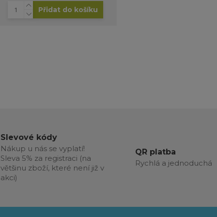
Přidat do košíku
Slevové kódy
Nákup u nás se vyplatí!
QR platba
Sleva 5% za registraci (na
Rychlá a jednoduchá
většinu zboží, které není již v
akci)