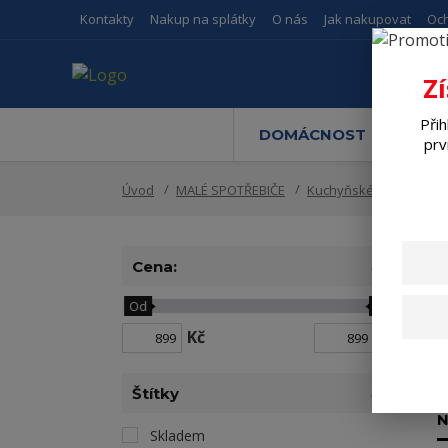
Kontakty
Nakup na splátky
O nás
Jak nakupovat
Oc
Z
Přih
DOMÁCNOST
M
prv
Úvod
MALÉ SPOTŘEBIČE
Kuchyňské spotřebiče
Cena:
Od
Do
Kč
Kč
Štítky
N
Skladem