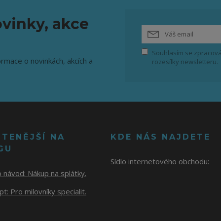
vinky, akce
Souhlasím se
zpracová
ormace o novinkách, akcích a
rozesílky newsletteru.
ČTENĚJŠÍ NA
KDE NÁS NAJDETE
GU
Sídlo internetového obchodu:
o návod:
Nákup na splátky.
t: Pro milovníky specialit.