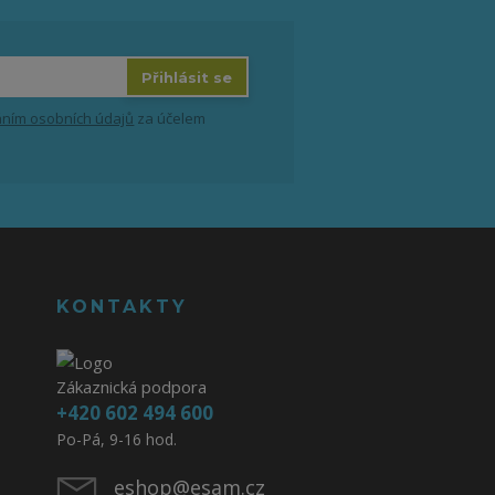
Přihlásit se
ním osobních údajů
za účelem
KONTAKTY
Zákaznická podpora
+420 602 494 600
Po-Pá, 9-16 hod.
eshop@esam.cz