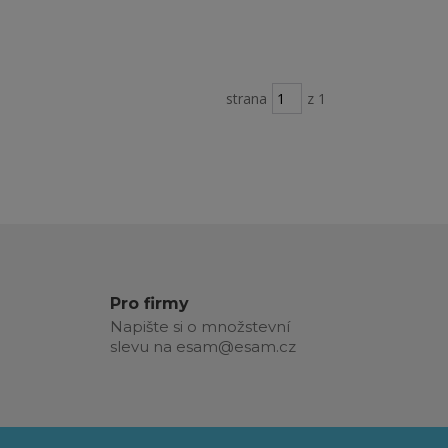
strana
z 1
Pro firmy
Napište si o množstevní
slevu na esam@esam.cz