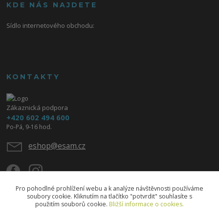
KDE NÁS NAJDETE
Sídlo internetového obchodu:
KONTAKTY
Zákaznická podpora
+420 602 494 600
Po-Pá, 9-16 hod.
eshop@esam.cz
Pro pohodlné prohlížení webu a k analýze návštěvnosti používáme
soubory cookie. Kliknutím na tlačítko "potvrdit" souhlasíte s
použitím souborů cookie.
Bližší informace o cookies.
Upravit sběr cookies.