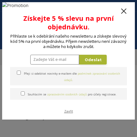
+420 602 494 600
Po-Pá, 9-16 hod.
0
Získejte 5 % slevu na první
0 Kč
objednávku.
Přihlaste se k odebírání našeho newsletteru a získejte slevový
Menu
kód 5% na první objednávku. Příjem newsletteru není závazný
a můžete ho kdykoliv zrušit.
Úvod
DOMÁCNOST
Vaření a skladování potravin
Dózy na potraviny –
Odeslat
plastové, skleněné a uzavíratelné
Dávkovací dózy, zásobníky
Přeji si odebírat novinky e-mailem dle
podmínek zpracování osobních
údajů
.
Souhlasím se
zpracováním osobních údajů
pro účely registrace.
Dávkovací dózy, zásobníky
Zavřít
V této kategorii nebylo nalezeno žádné zboží.