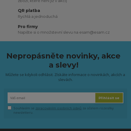
zboží, které není již v akci)
QR platba
Rychlá a jednoduchá
Pro firmy
Napište si o množstevní slevu na esam@esam.cz
Nepropásněte novinky, akce
a slevy!
Můžete se kdykoli odhlásit. Získáte informace o novinkách, akcích a
slevách.
Přihlásit se
Souhlasím se
zpracováním osobních údajů
za účelem rozesílky
newsletteru.