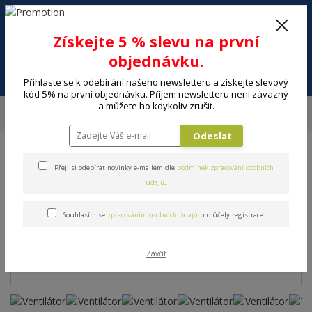
+420 602 494 600
Po-Pá, 9-16 hod.
0
Získejte 5 % slevu na první
0 Kč
objednávku.
Menu
Přihlaste se k odebírání našeho newsletteru a získejte slevový
kód 5% na první objednávku. Příjem newsletteru není závazný
a můžete ho kdykoliv zrušit.
Úvod
MALÉ SPOTŘEBIČE
Ventilátory, Klimatizace, čističky
Ventilátory
Domácí ventilátory
Ventilátor stojanový SENCOR SFN 4040SL
Odeslat
Ventilátor stojanový SENCOR
Přeji si odebírat novinky e-mailem dle
podmínek zpracování osobních
údajů
.
SFN 4040SL
Souhlasím se
zpracováním osobních údajů
pro účely registrace.
TOP produkt
Zavřít