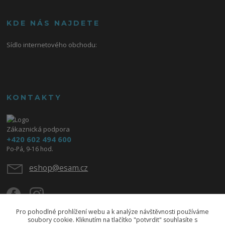
KDE NÁS NAJDETE
Sídlo internetového obchodu:
KONTAKTY
Zákaznická podpora
+420 602 494 600
Po-Pá, 9-16 hod.
eshop@esam.cz
Pro pohodlné prohlížení webu a k analýze návštěvnosti používáme
soubory cookie. Kliknutím na tlačítko "potvrdit" souhlasíte s