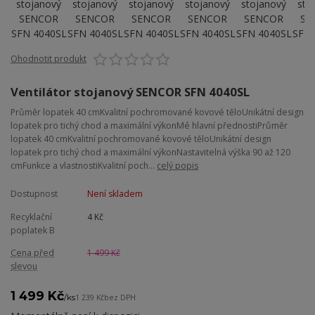
Ohodnotit produkt
Ventilátor stojanový SENCOR SFN 4040SL
Průměr lopatek 40 cmKvalitní pochromované kovové těloUnikátní design
lopatek pro tichý chod a maximální výkonMé hlavní přednostiPrůměr
lopatek 40 cmKvalitní pochromované kovové těloUnikátní design
lopatek pro tichý chod a maximální výkonNastavitelná výška 90 až 120
cmFunkce a vlastnostiKvalitní poch...
celý popis
Dostupnost
Není skladem
Recyklační
4 Kč
poplatek B
Cena před
1 499 Kč
slevou
1 499 Kč
/
ks
1 239 Kč
bez DPH