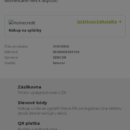
Momentálně není k dispozici
Splátková kalkulačka
Nákup na splátky
Číslo produktu:
41010936
EAN kód:
8590669292158
Výrobce:
SENCOR
Značka:
Sencor
Zásilkovna
7000+ výdejních míst v ČR
Slevové kódy
Nákup u nás se vyplatí! Sleva 5% za registraci (na většinu
zboží, které není již v akci)
QR platba
Rychlá a jednoduchá