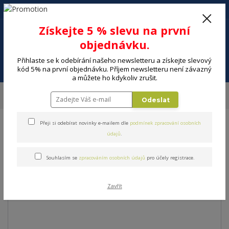
+420 602 494 600
Po-Pá, 9-16 hod.
0
Získejte 5 % slevu na první
0 Kč
objednávku.
Přihlaste se k odebírání našeho newsletteru a získejte slevový
Menu
kód 5% na první objednávku. Příjem newsletteru není závazný
a můžete ho kdykoliv zrušit.
Úvod
DOMÁCNOST
Pečení a cukrářské potřeby
Plechy na pečení
Odeslat
Mělké plechy
ORION Plech na pečení 29,5x25,5 cm
Přeji si odebírat novinky e-mailem dle
podmínek zpracování osobních
ORION Plech na pečení
údajů
.
29,5x25,5 cm
Souhlasím se
zpracováním osobních údajů
pro účely registrace.
Zavřít