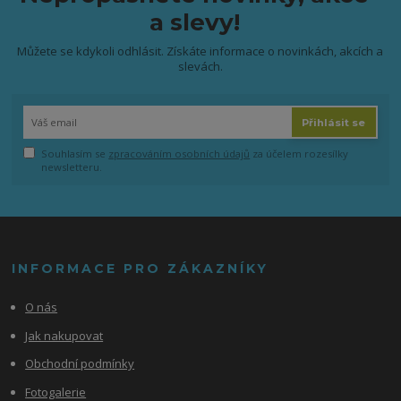
a slevy!
Můžete se kdykoli odhlásit. Získáte informace o novinkách, akcích a
slevách.
Přihlásit se
Souhlasím se
zpracováním osobních údajů
za účelem rozesílky
newsletteru.
INFORMACE PRO ZÁKAZNÍKY
O nás
Jak nakupovat
Obchodní podmínky
Fotogalerie