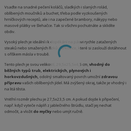
Vsaďte na snadné pečení koláčů, sladkých i slaných rolád,
oblíbených moučníků a buchet, třeba podle vyzkoušených
hrníčkových receptů, ale i na zapečené brambory, nákypy nebo
masové plátky ve šlehačce. Tak si všichni pochutnáte a sklidíte
obdiv.
Vysoký plech je ideální i k dopékání na pánvi rychle zatažených
steaků nebo smažených řízků z krkovice, které si zaslouží dotáhnout
s oříškem másla v troubě.
Tento plech je svou velikostí, 29,5x25,5x4,5 cm,
vhodný do
běžných typů trub, elektrických, plynových i
horkovzdušných,
odolný smaltovaný povrch umožní
zdravou
přípravu
vašich oblíbených jídel. Má zvýšený okraj, takže je vhodný i
na litá těsta.
Vnitřní rozměr plechu je 27,5x23,5 cm. A pokud dojde k připečení,
např. když vyteče náplň z jablečného štrúdlu, stačí jej nechat
odmočit, a vložit
do myčky
nebo umýt ručně.