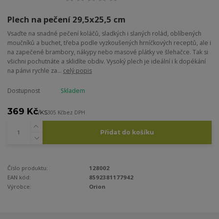
Plech na pečení 29,5x25,5 cm
Vsaďte na snadné pečení koláčů, sladkých i slaných rolád, oblíbených
moučníků a buchet, třeba podle vyzkoušených hrníčkových receptů, ale i
na zapečené brambory, nákypy nebo masové plátky ve šlehačce. Tak si
všichni pochutnáte a sklidíte obdiv. Vysoký plech je ideální i k dopékání
na pánvi rychle za...
celý popis
Dostupnost
Skladem
369 Kč
/
KS
305 Kč
bez DPH
Přidat do košíku
Číslo produktu:
128002
EAN kód:
8592381177942
Výrobce:
Orion