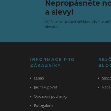
Nepropásněte no
a slevy!
Můžete se kdykoli odhlásit. Získáte inf
slevách.
INFORMACE PRO
NEJ
ZÁKAZNÍKY
BLO
O nás
Vide
Jak nakupovat
Recep
Obchodní podmínky
Fotogalerie