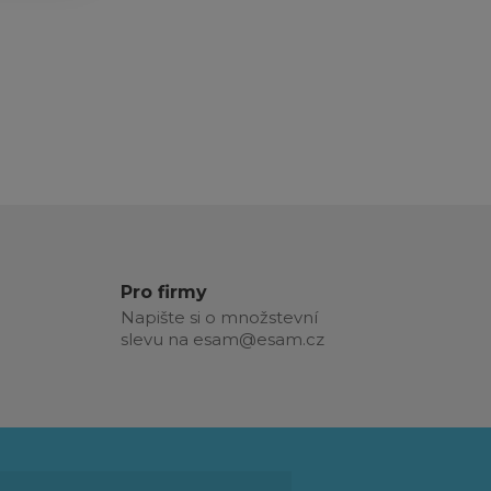
Pro firmy
Napište si o množstevní
slevu na esam@esam.cz