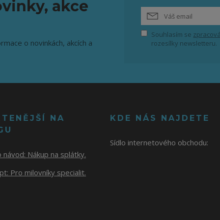
vinky, akce
Souhlasím se
zpracová
ormace o novinkách, akcích a
rozesílky newsletteru.
ČTENĚJŠÍ NA
KDE NÁS NAJDETE
GU
Sídlo internetového obchodu:
o návod:
Nákup na splátky.
t: Pro milovníky specialit.