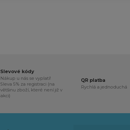
Slevové kódy
Nákup u nás se vyplatí!
QR platba
Sleva 5% za registraci (na
Rychlá a jednoduchá
většinu zboží, které není již v
akci)