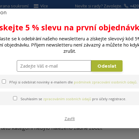
hrana soukromí
Více
Nevíte si rady? Zavolejte.
+420
ískejte 5 % slevu na první objednávk
Hleda
laste se k odebírání našeho newsletteru a získejte slevový kód 5
ní objednávku. Příjem newsletteru není závazný a můžete ho kdyk
ALÉ SPOTŘEBIČE
ELEKTRO
DÍLNA A Z
zrušit.
Pečení chleba, pečiva
Pomůcky k pečení pečiva
Odeslat
Přeji si odebírat novinky e-mailem dle
podmínek zpracování osobních údajů
.
Souhlasím se
zpracováním osobních údajů
pro účely registrace.
Pomůcky k pečení pečiva
Zavřít
 této kategorii nebylo nalezeno žádné zboží.