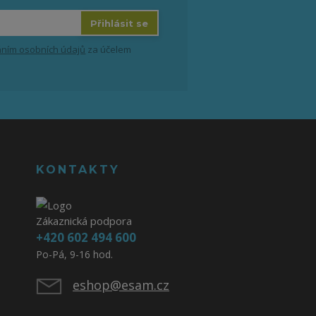
Přihlásit se
ním osobních údajů
za účelem
KONTAKTY
Zákaznická podpora
+420 602 494 600
Po-Pá, 9-16 hod.
eshop@esam.cz