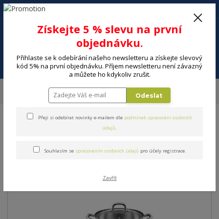
+420 602 494 600
Po-Pá, 9-16 hod.
0
Získejte 5 % slevu na první
0 Kč
objednávku.
Přihlaste se k odebírání našeho newsletteru a získejte slevový
Menu
kód 5% na první objednávku. Příjem newsletteru není závazný
a můžete ho kdykoliv zrušit.
Úvod
DOMÁCNOST
Vaření a skladování potravin
Hrnce, pánve
Odeslat
Sady nádobí
Sada nádobí LAMART LT1111
Přeji si odebírat novinky e-mailem dle
podmínek zpracování osobních
Sada nádobí LAMART LT1111
údajů
.
Souhlasím se
zpracováním osobních údajů
pro účely registrace.
Zavřít