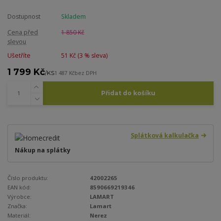
Dostupnost
Skladem
Cena před
1 850 Kč
slevou
Ušetříte
51 Kč (
3
% sleva)
1 799 Kč
/
KS
1 487 Kč
bez DPH
Přidat do košíku
Splátková kalkulačka
Nákup na splátky
Číslo produktu:
42002265
EAN kód:
8590669219346
Výrobce:
LAMART
Značka:
Lamart
Materiál:
Nerez