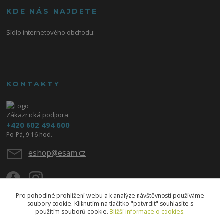
KDE NÁS NAJDETE
Sídlo internetového obchodu:
KONTAKTY
Zákaznická podpora
+420 602 494 600
Po-Pá, 9-16 hod.
eshop@esam.cz
Pro pohodlné prohlížení webu a k analýze návštěvnosti používáme
soubory cookie. Kliknutím na tlačítko "potvrdit" souhlasíte s
použitím souborů cookie.
Bližší informace o cookies.