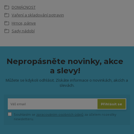
DOMÁCNOST
Vaření a skladování potravin
Hrnce, pánve
Sady nádobí
Nepropásněte novinky, akce
a slevy!
Můžete se kdykoli odhlásit. Získáte informace o novinkách, akcích a
slevách.
Přihlásit se
Souhlasím se
zpracováním osobních údajů
za účelem rozesílky
newsletteru.