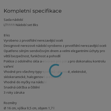
Kompletní specifikace
Sada nádobí
LT1111 Nádobí set 8ks
8 ks
Vyrobeno z prvotřídní nerezavějící oceli
Designové nerezové nádobí vyrobeno z prvotřídní nerezavějící oceli
Opatřeno silným sendvičovým dnem a velmi elegantními úchyty pro
větší bezpečnost, funkčnost a pohodlí
Poklice z odolného skla a otvorem pro páru pro dokonalou kontrolu
vaření
Vhodné pro všechny typy sporáků - plynové, elektrické,
sklokeramické, halogenové a indukční
Vhodné do myčky na nádobí
Snadná údržba a čištění
3 roky záruka
Rozměry
Ø 16 cm, výška 9,5 cm, objem 1,7 l