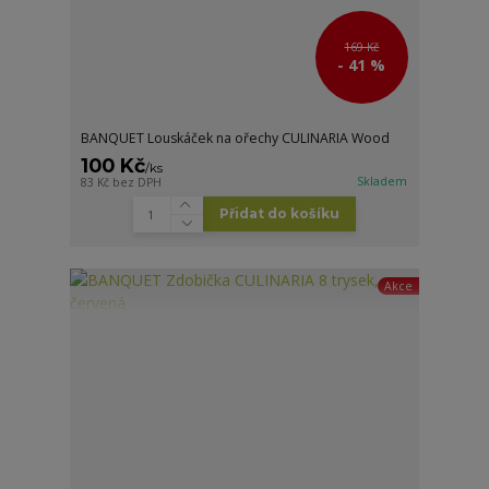
169 Kč
- 41 %
BANQUET Louskáček na ořechy CULINARIA Wood
100 Kč
/
ks
Skladem
83 Kč
bez DPH
Přidat do košíku
Akce