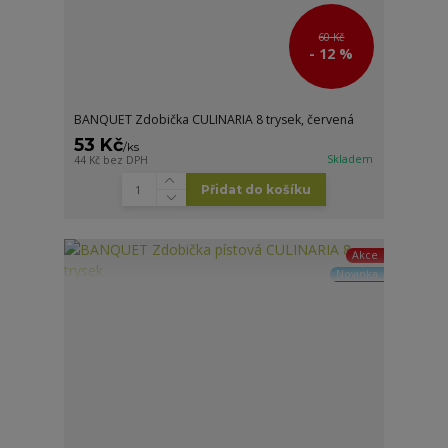
60 Kč
- 12 %
BANQUET Zdobička CULINARIA 8 trysek, červená
53 Kč
/
ks
Skladem
44 Kč
bez DPH
Přidat do košíku
Akce
Novinka