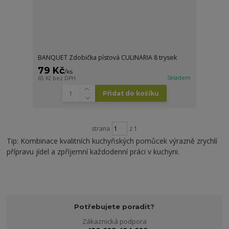
BANQUET Zdobička pístová CULINARIA 8 trysek
79 Kč
/
ks
Skladem
65 Kč
bez DPH
Přidat do košíku
strana
z 1
Tip: Kombinace kvalitních kuchyňských pomůcek výrazně zrychlí
přípravu jídel a zpříjemní každodenní práci v kuchyni.
Potřebujete poradit?
Zákaznická podpora