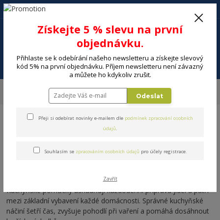
+420 602 494 600
Po-Pá, 9-16 hod.
0
Získejte 5 % slevu na první
0 Kč
objednávku.
Přihlaste se k odebírání našeho newsletteru a získejte slevový
Menu
kód 5% na první objednávku. Příjem newsletteru není závazný
a můžete ho kdykoliv zrušit.
Úvod
DOMÁCNOST
Kuchyňské pomůcky a náčiní
Kuchyňské
Odeslat
pomůcky
Přeji si odebírat novinky e-mailem dle
podmínek zpracování osobních
údajů
.
Souhlasím se
zpracováním osobních údajů
pro účely registrace.
Kuchyňské pomůcky
Zavřít
Kuchyňské pomůcky usnadňují každodenní přípravu jídel a patří
mezi základní vybavení každé domácnosti. Správné kuchyňské
náčiní šetří čas, zvyšuje pohodlí při vaření a pomáhá dosáhnout