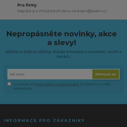
Pro firmy
Napište si o množstevní slevu na esam@esam.cz
Nepropásněte novinky, akce
a slevy!
Můžete se kdykoli odhlásit. Získáte informace o novinkách, akcích a
slevách.
Přihlásit se
Souhlasím se
zpracováním osobních údajů
za účelem rozesílky
newsletteru.
INFORMACE PRO ZÁKAZNÍKY