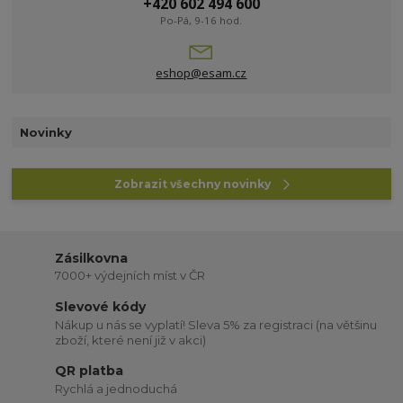
+420 602 494 600
Po-Pá, 9-16 hod.
eshop@esam.cz
Novinky
Zobrazit všechny novinky
Zásilkovna
7000+ výdejních míst v ČR
Slevové kódy
Nákup u nás se vyplatí! Sleva 5% za registraci (na většinu
zboží, které není již v akci)
QR platba
Rychlá a jednoduchá