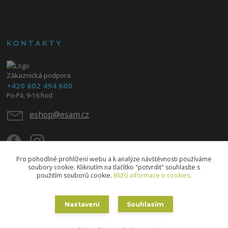
KONTAKTY
Zákaznická podpora
+420 602 494 600
Po-Pá, 9-16 hod.
eshop@esam.cz
Pro pohodlné prohlížení webu a k analýze návštěvnosti používáme
soubory cookie. Kliknutím na tlačítko "potvrdit" souhlasíte s
použitím souborů cookie.
Bližší informace o cookies.
Upravit sběr cookies.
Nastavení
Souhlasím
Copyright © 2020 ESAM - Eva Skřižovská