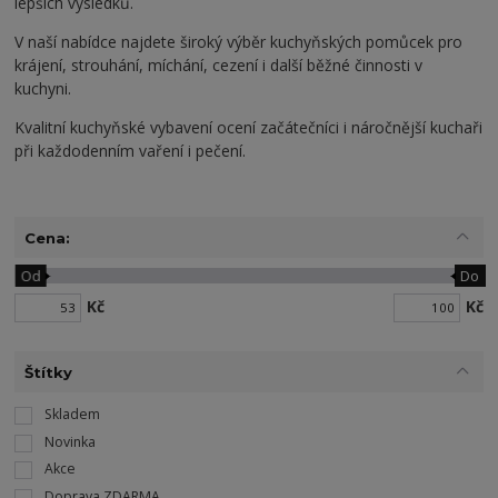
lepších výsledků.
V naší nabídce najdete široký výběr kuchyňských pomůcek pro
krájení, strouhání, míchání, cezení i další běžné činnosti v
kuchyni.
Kvalitní kuchyňské vybavení ocení začátečníci i náročnější kuchaři
při každodenním vaření i pečení.
Cena:
Od
Do
Kč
Kč
Štítky
Skladem
Novinka
Akce
Doprava ZDARMA