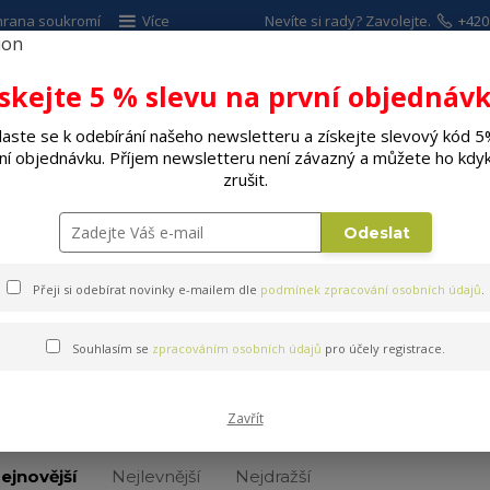
hrana soukromí
Více
Nevíte si rady? Zavolejte.
+420
ískejte 5 % slevu na první objednávk
Hleda
laste se k odebírání našeho newsletteru a získejte slevový kód 5
ní objednávku. Příjem newsletteru není závazný a můžete ho kdyk
ALÉ SPOTŘEBIČE
ELEKTRO
DÍLNA A Z
zrušit.
Hrnky, šálky
Keramické, porcelánové hrnky
Odeslat
Přeji si odebírat novinky e-mailem dle
podmínek zpracování osobních údajů
.
Souhlasím se
zpracováním osobních údajů
pro účely registrace.
Keramické, porcelánové hrn
Zavřít
ejnovější
Nejlevnější
Nejdražší