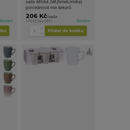
sada dětská 2díl.(hrnek,miska)
porcelánová mix dekorů
206 Kč
/
sada
Skladem
Skladem
170 Kč
bez DPH
íku
Přidat do košíku