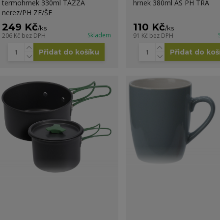
termohrnek 330ml TAZZA
hrnek 380ml AS PH TRA
nerez/PH ZE/ŠE
249 Kč
110 Kč
/
ks
/
ks
Skladem
206 Kč
bez DPH
91 Kč
bez DPH
Přidat do košíku
Přidat do koš