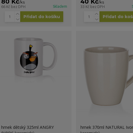
80 Kč
40 Kč
/
ks
/
ks
Skladem
66 Kč
bez DPH
33 Kč
bez DPH
Přidat do košíku
Přidat do koš
hrnek dětský 325ml ANGRY
hrnek 370ml NATURAL Ivo