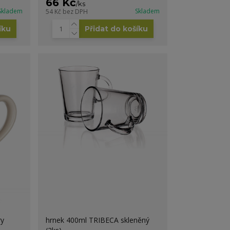
66 Kč
/
ks
Skladem
Skladem
54 Kč
bez DPH
íku
Přidat do košíku
ry
hrnek 400ml TRIBECA skleněný