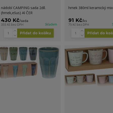
nádobí CAMPING sada 2díl.
hrnek 380ml keramický mix
(hrnek,ešus) Al ČER
430 Kč
91 Kč
/
sada
/
ks
Skladem
355 Kč
bez DPH
75 Kč
bez DPH
Přidat do košíku
Přidat do koš