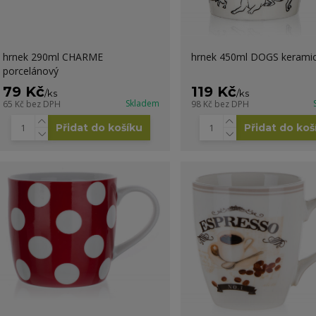
hrnek 290ml CHARME
hrnek 450ml DOGS kerami
porcelánový
79 Kč
119 Kč
/
ks
/
ks
Skladem
65 Kč
bez DPH
98 Kč
bez DPH
Přidat do košíku
Přidat do koš