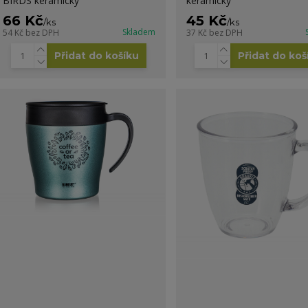
BIRDS keramický
keramický
66 Kč
45 Kč
/
ks
/
ks
Skladem
54 Kč
bez DPH
37 Kč
bez DPH
Přidat do košíku
Přidat do koš