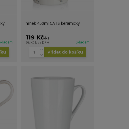
cký
hrnek 450ml CATS keramický
119 Kč
/
ks
Skladem
Skladem
98 Kč
bez DPH
íku
Přidat do košíku