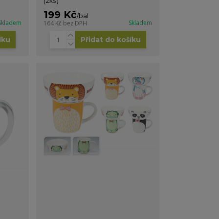
(2ks)
199 Kč
/
bal
Skladem
Skladem
164 Kč
bez DPH
íku
Přidat do košíku