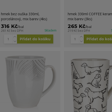
hrnek bez ouška 330ml,
hrnek 330ml COFFEE keram
porcelánový, mix barev (4ks)
mix barev (3ks)
316 Kč
265 Kč
/
bal
/
bal
Skladem
261 Kč
bez DPH
219 Kč
bez DPH
Přidat do košíku
Přidat do koš