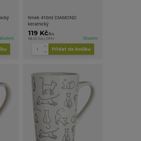
ický
hrnek 410ml DIAMOND
keramický
119 Kč
/
ks
Skladem
Skladem
98 Kč
bez DPH
íku
Přidat do košíku