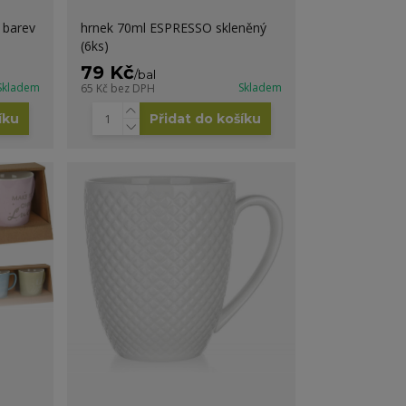
 barev
hrnek 70ml ESPRESSO skleněný
(6ks)
79 Kč
/
bal
Skladem
Skladem
65 Kč
bez DPH
íku
Přidat do košíku