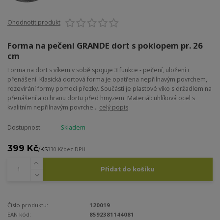
Ohodnotit produkt
Forma na pečení GRANDE dort s poklopem pr. 26
cm
Forma na dort s víkem v sobě spojuje 3 funkce - pečení, uložení i
přenášení. Klasická dortová forma je opatřena nepřilnavým povrchem,
rozevírání formy pomocí přezky. Součástí je plastové víko s držadlem na
přenášení a ochranu dortu před hmyzem. Materiál: uhlíková ocel s
kvalitním nepřilnavým povrche...
celý popis
Dostupnost
Skladem
399 Kč
/
KS
330 Kč
bez DPH
Přidat do košíku
Číslo produktu:
120019
EAN kód:
8592381144081