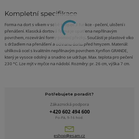
Kompletní specifikace
Forma na dort s víkem v sobě spojuje 3 funkce - pečení, uložení i
přenášení. Klasická dortová forma je opatřena nepřilnavým
povrchem, rozevírání formy pomocí přezky. Součástí je plastové víko
s držadlem na přenášení a ochranu dortu před hmyzem. Materiál:
uhlíková ocel s kvalitním nepřilnavým povrchem Xynflon GRANDE,
který je vysoce odolný a snadno se udržuje. Max. teplota pro pečení
230 °C. Lze mýt v myčce na nádobí. Rozměry: pr. 26 cm, výška 7 cm.
Potřebujete poradit?
Zákaznická podpora
+420 602 494 600
Po-Pá, 9-16 hod.
eshop@esam.cz