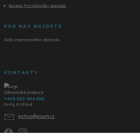
Recept: Pro milovníky specialit.
KDE NÁS NAJDETE
Sídlo internetového obchodu:
KONTAKTY
Zákaznická podpora
+420 602 494 600
Po-Pá, 9-16 hod.
eshop@esam.cz