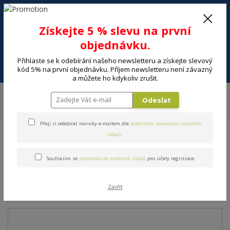
+420 602 494 600
Po-Pá, 9-16 hod.
0
Získejte 5 % slevu na první
0 Kč
objednávku.
Přihlaste se k odebírání našeho newsletteru a získejte slevový
Menu
kód 5% na první objednávku. Příjem newsletteru není závazný
a můžete ho kdykoliv zrušit.
Úvod
DOMÁCNOST
Pečení a cukrářské potřeby
Formy na pečení
Odeslat
Nepřilnavé formy
ORION Forma na pečení GRANDE dort s poklopem pr.
26 cm
Přeji si odebírat novinky e-mailem dle
podmínek zpracování osobních
údajů
.
ORION Forma na pečení
Souhlasím se
zpracováním osobních údajů
pro účely registrace.
GRANDE dort s poklopem pr.
26 cm
Zavřít