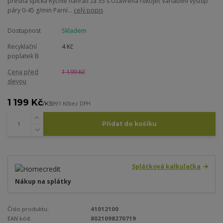
přesná špička Rychlé nahřátí za 35 s Uzavřená rukojeť Variabilní výstup
páry 0-45 g/min Parní...
celý popis
Dostupnost
Skladem
Recyklační
4 Kč
poplatek B
Cena před
1 199 Kč
slevou
1 199 Kč
/
KS
991 Kč
bez DPH
Přidat do košíku
Splátková kalkulačka
Nákup na splátky
Číslo produktu:
41012100
EAN kód:
8021098270719