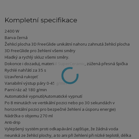
Kompletní specifikace
2400 W
Barva černá
Žehlicí plocha 3D FreeGlide unikátní nahoru zahnutá žehlicí plocha
3D FreeGlide pro žehlení všemi směry
Hladký a rychlý skluz všemi směry.
Dokonce i dozadu), materiál SuperCeramic, zúžená přesná špička
Rychlé nahřátí za 35 s
Uzavřená rukojeť
Variabilní výstup páry 0-45 g/min
Parní ráz až 180 g/min
Automatické vypnutí(Automatické vypnutí
Po 8 minutách ve vertikální pozici nebo po 30 sekundách v
horizontální pozici pro bezpečné žehlení a úsporu energie)
Nádržka o objemu 270 ml
Anti-drip
Vylepšený systém proti odkapávání zajišťuje, že žádná voda
neuniká ze žehlicí plochy, a to ani při žehlení při nízké teplotě, délka