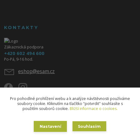
KONTAKTY
Zákaznická podpora
+420 602 494 600
Po-Pá, 9-16 hod.
eshop@esam.cz
Pro pohodlné prohlížení webu a k analýze návštěvnosti používáme
soubory cookie. Kliknutím na tlačítko "potvrdit" souhlasíte s
použitím souborů cookie.
Bližší informace o cookies.
Upravit sběr cookies.
Nastavení
Souhlasím
Copyright © 2020 ESAM - Eva Skřižovská