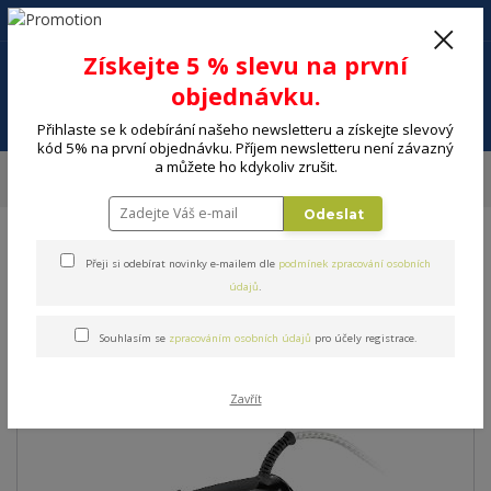
+420 602 494 600
Po-Pá, 9-16 hod.
0
Získejte 5 % slevu na první
0 Kč
objednávku.
Menu
Přihlaste se k odebírání našeho newsletteru a získejte slevový
kód 5% na první objednávku. Příjem newsletteru není závazný
a můžete ho kdykoliv zrušit.
Úvod
MALÉ SPOTŘEBIČE
Péče o prádlo
Žehlení
Napařovací
žehličky
Žehlička napařovací BRAUN SI3055BK
Odeslat
Žehlička napařovací BRAUN
Přeji si odebírat novinky e-mailem dle
podmínek zpracování osobních
údajů
.
SI3055BK
Souhlasím se
zpracováním osobních údajů
pro účely registrace.
Zavřít