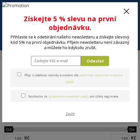
+420 602 494 600
Po-Pá, 9-16 hod.
0
Získejte 5 % slevu na první
0 Kč
objednávku.
Přihlaste se k odebírání našeho newsletteru a získejte slevový
Menu
kód 5% na první objednávku. Příjem newsletteru není závazný
a můžete ho kdykoliv zrušit.
Úvod
ELEKTRO
Energie, instalační materiál
Zásuvky
Odeslat
Přeji si odebírat novinky e-mailem dle
podmínek zpracování osobních
údajů
.
Souhlasím se
zpracováním osobních údajů
pro účely registrace.
Zásuvky
Zavřít
Cena:
Od
Do
Kč
Kč