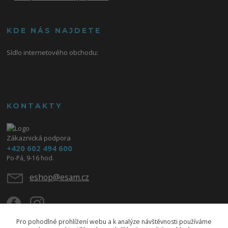
KDE NÁS NAJDETE
Sídlo internetového obchodu:
KONTAKTY
Zákaznická podpora
+420 602 494 600
Po-Pá, 9-16 hod.
eshop@esam.cz
Pro pohodlné prohlížení webu a k analýze návštěvnosti používáme