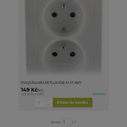
DVOJZÁSUVKA RETLUX RSB A11F AMY
149 Kč
/
KS
Skladem
123 Kč
bez DPH
Přidat do košíku
strana
z 1