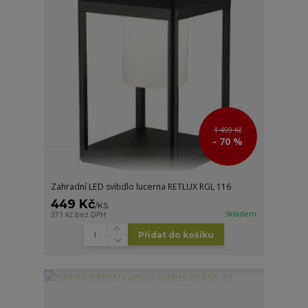
1 499 Kč
- 70 %
Zahradní LED svítidlo lucerna RETLUX RGL 116
449 Kč
/
KS
Skladem
371 Kč
bez DPH
Přidat do košíku