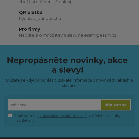
zboží, které není již v akci)
QR platba
Rychlá a jednoduchá
Pro firmy
Napište si o množstevní slevu na esam@esam.cz
Nepropásněte novinky, akce
a slevy!
Můžete se kdykoli odhlásit. Získáte informace o novinkách, akcích a
slevách.
Přihlásit se
Souhlasím se
zpracováním osobních údajů
za účelem rozesílky
newsletteru.