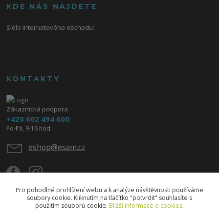
KDE NÁS NAJDETE
Sídlo internetového obchodu:
KONTAKTY
Zákaznická podpora
+420 602 494 600
Po-Pá, 9-16 hod.
eshop@esam.cz
Pro pohodlné prohlížení webu a k analýze návštěvnosti používáme
soubory cookie. Kliknutím na tlačítko "potvrdit" souhlasíte s
použitím souborů cookie.
Bližší informace o cookies.