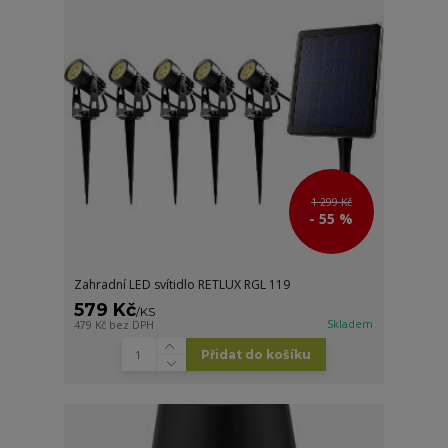
1 299 Kč
- 55 %
Zahradní LED svítidlo RETLUX RGL 119
579 Kč
/
KS
Skladem
479 Kč
bez DPH
Přidat do košíku