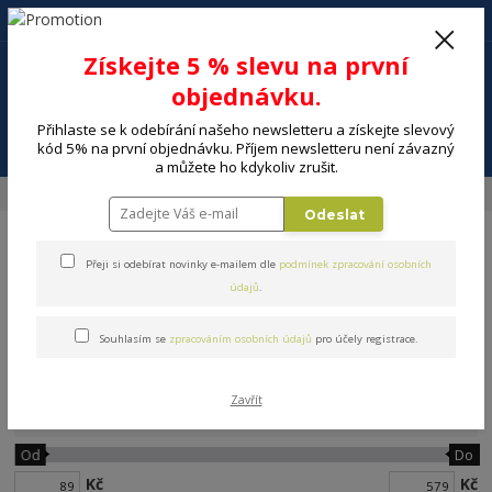
+420 602 494 600
Po-Pá, 9-16 hod.
0
Získejte 5 % slevu na první
0 Kč
objednávku.
Přihlaste se k odebírání našeho newsletteru a získejte slevový
Menu
kód 5% na první objednávku. Příjem newsletteru není závazný
a můžete ho kdykoliv zrušit.
Úvod
ELEKTRO
Osvětlení
Zahradní svítidla
Odeslat
Přeji si odebírat novinky e-mailem dle
podmínek zpracování osobních
údajů
.
Souhlasím se
zpracováním osobních údajů
pro účely registrace.
Zahradní svítidla
Zavřít
Cena:
Od
Do
Kč
Kč