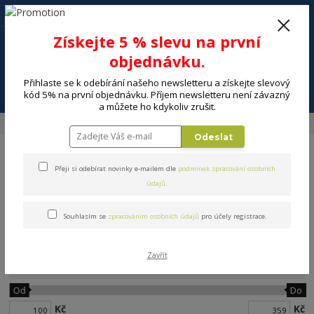
+420 602 494 600
Po-Pá, 9-16 hod.
0
Získejte 5 % slevu na první
0 Kč
objednávku.
Přihlaste se k odebírání našeho newsletteru a získejte slevový
Menu
kód 5% na první objednávku. Příjem newsletteru není závazný
a můžete ho kdykoliv zrušit.
Úvod
DOMÁCNOST
Stolování a servírování
Vázy, karafy
Vázy
Odeslat
Přeji si odebírat novinky e-mailem dle
podmínek zpracování osobních
údajů
.
Souhlasím se
zpracováním osobních údajů
pro účely registrace.
Vázy
Zavřít
Cena:
Od
Do
Kč
Kč