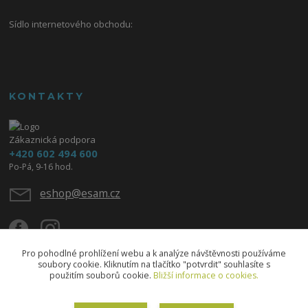
Sídlo internetového obchodu:
KONTAKTY
Zákaznická podpora
+420 602 494 600
Po-Pá, 9-16 hod.
eshop@esam.cz
Pro pohodlné prohlížení webu a k analýze návštěvnosti používáme
soubory cookie. Kliknutím na tlačítko "potvrdit" souhlasíte s
použitím souborů cookie.
Bližší informace o cookies.
Upravit sběr cookies.