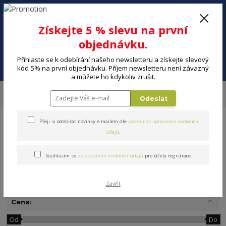
+420 602 494 600
Po-Pá, 9-16 hod.
0
Získejte 5 % slevu na první
0 Kč
objednávku.
Přihlaste se k odebírání našeho newsletteru a získejte slevový
Menu
kód 5% na první objednávku. Příjem newsletteru není závazný
a můžete ho kdykoliv zrušit.
Úvod
DOMÁCNOST
Bytové doplňky a bytový textil
Úložné boxy,
Odeslat
košíky
Úložné košíky
Přeji si odebírat novinky e-mailem dle
podmínek zpracování osobních
údajů
.
Souhlasím se
zpracováním osobních údajů
pro účely registrace.
Úložné košíky
Zavřít
Cena:
Od
Do