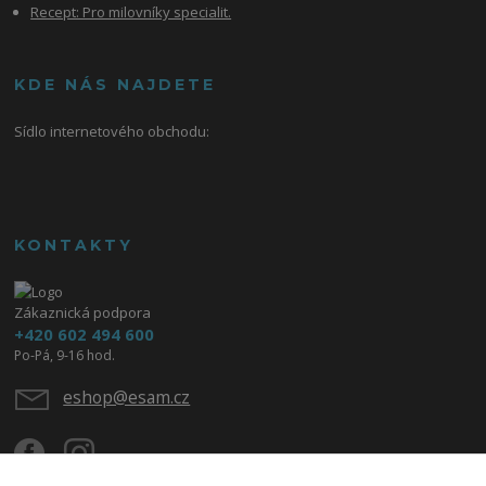
Recept: Pro milovníky specialit.
KDE NÁS NAJDETE
Sídlo internetového obchodu:
KONTAKTY
Zákaznická podpora
+420 602 494 600
Po-Pá, 9-16 hod.
eshop@esam.cz