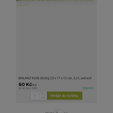
BRILANZ Košík úložný 23 x 17 x 12 cm, 3,3 l, antracit
60 Kč
/
KS
Skladem
50 Kč
bez DPH
Přidat do košíku
strana
z 1