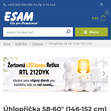
+420 602 494 600
Po-Pá, 9-16 hod.
0
0 Kč
Menu
Úvod
ELEKTRO
Televize
Úhlopříčka 58-60" (146-152 cm)
Úhlopříčka 58-60" (146-152 cm)