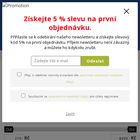
+420 602 494 600
Po-Pá, 9-16 hod.
0
Získejte 5 % slevu na první
0 Kč
objednávku.
Přihlaste se k odebírání našeho newsletteru a získejte slevový
Menu
kód 5% na první objednávku. Příjem newsletteru není závazný
a můžete ho kdykoliv zrušit.
Úvod
ELEKTRO
Televize
TV držáky, stojany
Odeslat
Přeji si odebírat novinky e-mailem dle
podmínek zpracování osobních
údajů
.
Souhlasím se
zpracováním osobních údajů
pro účely registrace.
TV držáky, stojany
Zavřít
Cena:
Od
Do
Kč
Kč