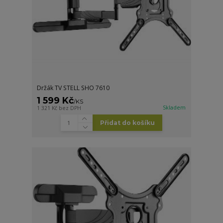
Držák TV STELL SHO 7610
1 599 Kč
/
KS
Skladem
1 321 Kč
bez DPH
Přidat do košíku