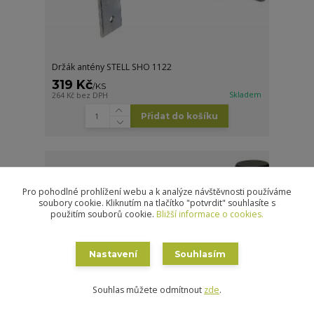
Držák antény STELL SHO 1122
319 Kč
/
KS
Skladem
264 Kč
bez DPH
Přidat do košíku
Pro pohodlné prohlížení webu a k analýze návštěvnosti používáme
soubory cookie. Kliknutím na tlačítko "potvrdit" souhlasíte s
použitím souborů cookie.
Bližší informace o cookies.
Nastavení
Souhlasím
Souhlas můžete odmítnout
zde
.