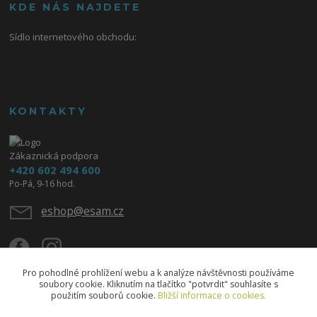
KDE NÁS NAJDETE
Sídlo internetového obchodu:
KONTAKTY
Zákaznická podpora
+420 602 494 600
Po-Pá, 9-16 hod.
eshop@esam.cz
Pro pohodlné prohlížení webu a k analýze návštěvnosti používáme
soubory cookie. Kliknutím na tlačítko "potvrdit" souhlasíte s
použitím souborů cookie.
Bližší informace o cookies.
Upravit sběr cookies.