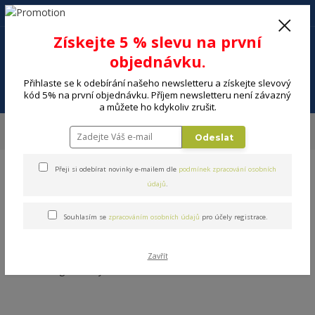
+420 602 494 600
Po-Pá, 9-16 hod.
0
Získejte 5 % slevu na první
0 Kč
objednávku.
Přihlaste se k odebírání našeho newsletteru a získejte slevový
Menu
kód 5% na první objednávku. Příjem newsletteru není závazný
a můžete ho kdykoliv zrušit.
Úvod
DOMÁCNOST
Vaření a skladování potravin
Hrnce, pánve
Odeslat
Šunkovary
Přeji si odebírat novinky e-mailem dle
podmínek zpracování osobních
údajů
.
Souhlasím se
zpracováním osobních údajů
pro účely registrace.
Šunkovary
Zavřít
V této kategorii nebylo nalezeno žádné zboží.