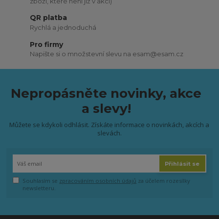
zboží, které není již v akci)
QR platba
Rychlá a jednoduchá
Pro firmy
Napište si o množstevní slevu na esam@esam.cz
Nepropásněte novinky, akce
a slevy!
Můžete se kdykoli odhlásit. Získáte informace o novinkách, akcích a
slevách.
Přihlásit se
Souhlasím se
zpracováním osobních údajů
za účelem rozesílky
newsletteru.