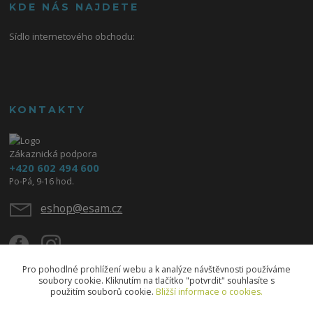
KDE NÁS NAJDETE
Sídlo internetového obchodu:
KONTAKTY
Zákaznická podpora
+420 602 494 600
Po-Pá, 9-16 hod.
eshop@esam.cz
Pro pohodlné prohlížení webu a k analýze návštěvnosti používáme
soubory cookie. Kliknutím na tlačítko "potvrdit" souhlasíte s
použitím souborů cookie.
Bližší informace o cookies.
Upravit sběr cookies.