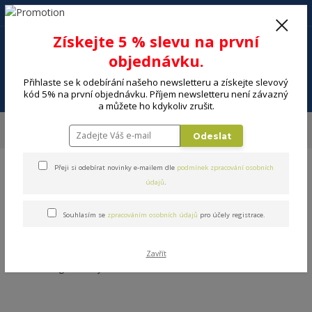
+420 602 494 600
Po-Pá, 9-16 hod.
0
Získejte 5 % slevu na první
0 Kč
objednávku.
Přihlaste se k odebírání našeho newsletteru a získejte slevový
Menu
kód 5% na první objednávku. Příjem newsletteru není závazný
a můžete ho kdykoliv zrušit.
Úvod
DOMÁCNOST
Nápoje a příprava nápojů
Sklenice, panáky
Odeslat
Sklenice na sekt, víno
Přeji si odebírat novinky e-mailem dle
podmínek zpracování osobních
údajů
.
Souhlasím se
zpracováním osobních údajů
pro účely registrace.
Sklenice na sekt, víno
Zavřít
V této kategorii nebylo nalezeno žádné zboží.