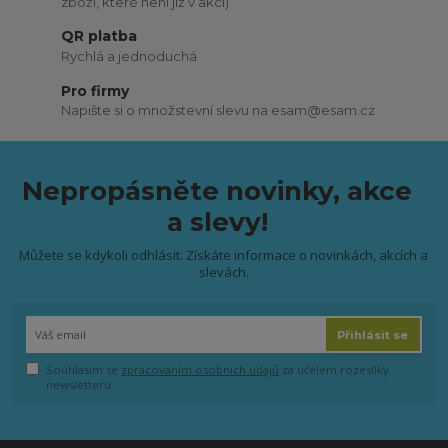
zboží, které není již v akci)
QR platba
Rychlá a jednoduchá
Pro firmy
Napište si o množstevní slevu na esam@esam.cz
Nepropásněte novinky, akce
a slevy!
Můžete se kdykoli odhlásit. Získáte informace o novinkách, akcích a
slevách.
Přihlásit se
Souhlasím se
zpracováním osobních údajů
za účelem rozesílky
newsletteru.